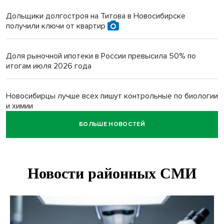
Дольщики долгостроя на Титова в Новосибирске
получили ключи от квартир
Доля рыночной ипотеки в России превысила 50% по
итогам июля 2026 года
Новосибирцы лучше всех пишут контрольные по биологии
и химии
БОЛЬШЕ НОВОСТЕЙ
Нейросеть для диагностики депрессии в крови создали в
Новосибирске
Двум бойцам СВО после минно-взрывной травмы
«оживили» нервы в Новосибирске
Персидский ковер «108 шахов» впервые вывезли из музея