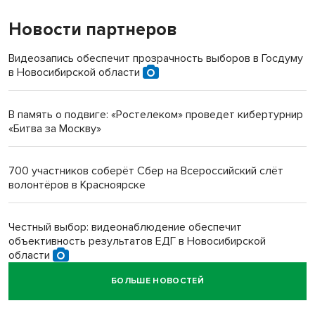
Новости партнеров
«Мы живём на пастбище!»: в новосибирском селе лошади
терроризируют жителей
Видеозапись обеспечит прозрачность выборов в Госдуму
в Новосибирской области
Инвалид получил условный срок за избиение врачей
протезом под Новосибирском
В память о подвиге: «Ростелеком» проведет кибертурнир
«Битва за Москву»
Новосибирский преподаватель с женой вошли в топ-16
многодетных в России
700 участников соберёт Сбер на Всероссийский слёт
волонтёров в Красноярске
Обновлённое отделение ВТБ открылось в Искитиме
Честный выбор: видеонаблюдение обеспечит
объективность результатов ЕДГ в Новосибирской
области
БОЛЬШЕ НОВОСТЕЙ
Кибертанки пошли в бой: «Ростелеком» объявляет
участников «Битвы заводов» от Новосибирской