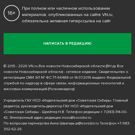
При полном или частичном использовании
16+
материалов, опубликованных на сайте VN.ru,
обязательна активная гиперссылка на сайт
НАПИСАТЬ В РЕДАКЦИЮ
© 2015 - 2026 VN.ru Все новости Новосибирской области (ВН.ру Все
новости Новосибирской области) - сетевое издание. Свидетельство о
регистрации СМИ ЭЛ № ФС 77-66488 от 14.07.2016 выдано Федеральной
службой по надзору в сфере связи, информационных технологий и
массовых коммуникаций (Роскомнадзор)
Учредитель ГАУ НСО «Издательский дом «Советская Сибирь». Главный
редактор, руководитель-директор ГАУ НСО «Издательский дом
«Советская Сибирь» - Шрейтер Н.В. Телефон редакции
+ 7 (383) 314-00-
42
; Электронный адрес редакции
inzov@sovsibir.ru
По вопросам партнерства Анна Швагирь
pr@sovsibir.ru
Телефон
+7-983-
302-62-26