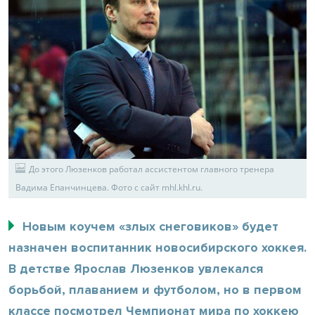
До этого Люзенков работал ассистентом главного тренера
Вадима Епанчинцева. Фото с сайт mhl.khl.ru.
Новым коучем «злых снеговиков» будет
назначен воспитанник новосибирского хоккея.
В детстве Ярослав Люзенков увлекался
борьбой, плаванием и футболом, но в первом
классе посмотрел Чемпионат мира по хоккею