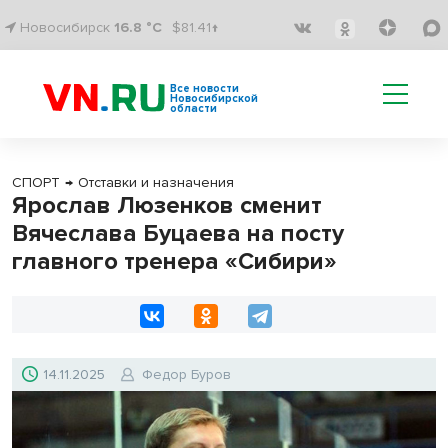
Новосибирск
16.8 °C
$81.41↑
Все новости
Новосибирской
области
СПОРТ
→
Отставки и назначения
Ярослав Люзенков сменит
Вячеслава Буцаева на посту
главного тренера «Сибири»
14.11.2025
Федор Буров