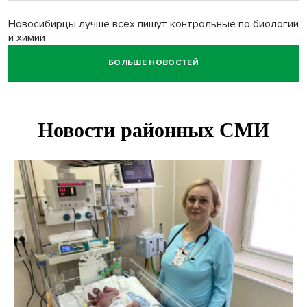
Новосибирцы лучше всех пишут контрольные по биологии
и химии
БОЛЬШЕ НОВОСТЕЙ
Нейросеть для диагностики депрессии в крови создали в
Новосибирске
Двум бойцам СВО после минно-взрывной травмы
«оживили» нервы в Новосибирске
Персидский ковер «108 шахов» впервые вывезли из музея
Востока в Новосибирск
Актриса из Новосибирска Евгения Туркова сыграла мать
в сериале «Малой»