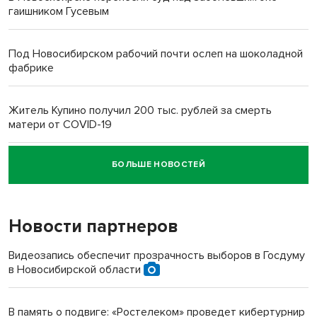
гаишником Гусевым
Под Новосибирском рабочий почти ослеп на шоколадной
фабрике
Житель Купино получил 200 тыс. рублей за смерть
матери от COVID-19
БОЛЬШЕ НОВОСТЕЙ
Новосибирский суд наказал водителя за смерть
пенсионерки на вокзале
Новости партнеров
«Мы живём на пастбище!»: в новосибирском селе лошади
терроризируют жителей
Видеозапись обеспечит прозрачность выборов в Госдуму
в Новосибирской области
Инвалид получил условный срок за избиение врачей
протезом под Новосибирском
В память о подвиге: «Ростелеком» проведет кибертурнир