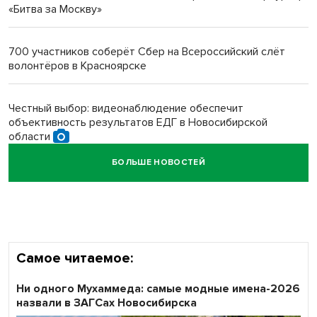
«Битва за Москву»
Новосибирский преподаватель с женой вошли в топ-16
многодетных в России
700 участников соберёт Сбер на Всероссийский слёт
волонтёров в Красноярске
Обновлённое отделение ВТБ открылось в Искитиме
Честный выбор: видеонаблюдение обеспечит
объективность результатов ЕДГ в Новосибирской
области
БОЛЬШЕ НОВОСТЕЙ
Кибертанки пошли в бой: «Ростелеком» объявляет
участников «Битвы заводов» от Новосибирской
области
Самое читаемое:
Ни одного Мухаммеда: самые модные имена-2026
назвали в ЗАГСах Новосибирска