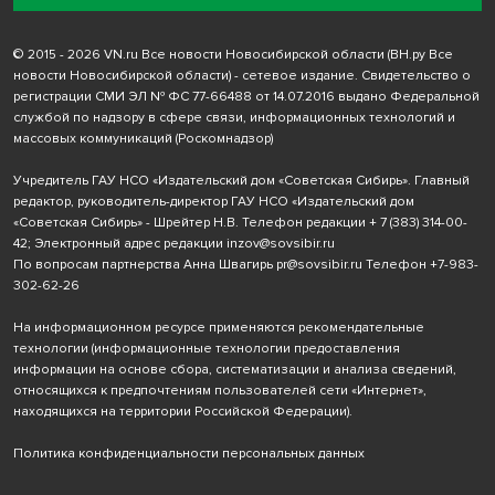
© 2015 - 2026 VN.ru Все новости Новосибирской области (ВН.ру Все
новости Новосибирской области) - сетевое издание. Свидетельство о
регистрации СМИ ЭЛ № ФС 77-66488 от 14.07.2016 выдано Федеральной
службой по надзору в сфере связи, информационных технологий и
массовых коммуникаций (Роскомнадзор)
Учредитель ГАУ НСО «Издательский дом «Советская Сибирь». Главный
редактор, руководитель-директор ГАУ НСО «Издательский дом
«Советская Сибирь» - Шрейтер Н.В. Телефон редакции
+ 7 (383) 314-00-
42
; Электронный адрес редакции
inzov@sovsibir.ru
По вопросам партнерства Анна Швагирь
pr@sovsibir.ru
Телефон
+7-983-
302-62-26
На информационном ресурсе применяются рекомендательные
технологии
(информационные технологии предоставления
информации на основе сбора, систематизации и анализа сведений,
относящихся к предпочтениям пользователей сети «Интернет»,
находящихся на территории Российской Федерации).
Политика конфиденциальности персональных данных