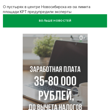
О пустырях в центре Новосибирска из-за лимита
площади КРТ предупредили эксперты
БОЛЬШЕ НОВОСТЕЙ
Начался настоящий сезон: новосибирцы ведрами
собирают белый гриб
Под Новосибирском водитель авто выжил в
столкновении с поездом
В Новосибирске Роспотребнадзор изъял из продажи 1,4
тонны опасного мяса
Два миллиона на покупку авто получат 28 семей в
Новосибирской области