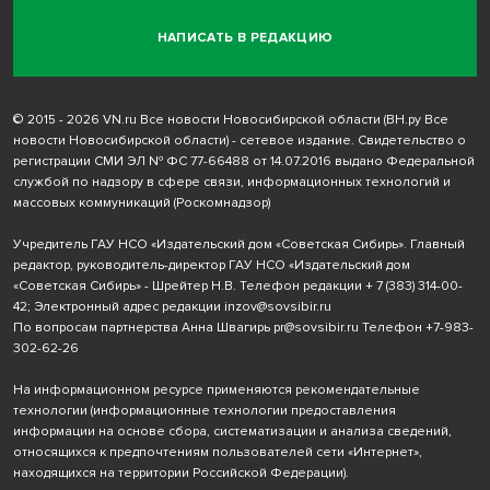
НАПИСАТЬ В РЕДАКЦИЮ
© 2015 - 2026 VN.ru Все новости Новосибирской области (ВН.ру Все
новости Новосибирской области) - сетевое издание. Свидетельство о
регистрации СМИ ЭЛ № ФС 77-66488 от 14.07.2016 выдано Федеральной
службой по надзору в сфере связи, информационных технологий и
массовых коммуникаций (Роскомнадзор)
Учредитель ГАУ НСО «Издательский дом «Советская Сибирь». Главный
редактор, руководитель-директор ГАУ НСО «Издательский дом
«Советская Сибирь» - Шрейтер Н.В. Телефон редакции
+ 7 (383) 314-00-
42
; Электронный адрес редакции
inzov@sovsibir.ru
По вопросам партнерства Анна Швагирь
pr@sovsibir.ru
Телефон
+7-983-
302-62-26
На информационном ресурсе применяются рекомендательные
технологии
(информационные технологии предоставления
информации на основе сбора, систематизации и анализа сведений,
относящихся к предпочтениям пользователей сети «Интернет»,
находящихся на территории Российской Федерации).