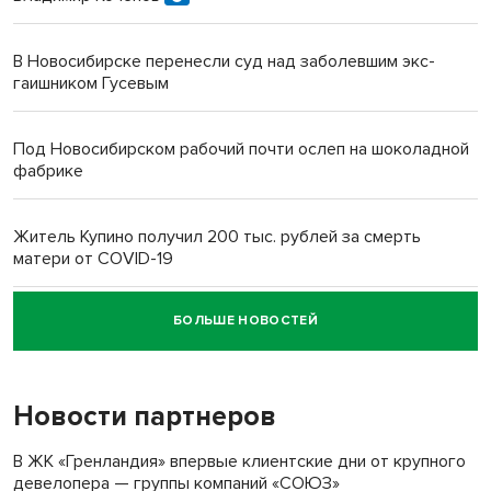
В Новосибирске перенесли суд над заболевшим экс-
гаишником Гусевым
Под Новосибирском рабочий почти ослеп на шоколадной
фабрике
Житель Купино получил 200 тыс. рублей за смерть
матери от COVID-19
БОЛЬШЕ НОВОСТЕЙ
Новосибирский суд наказал водителя за смерть
пенсионерки на вокзале
Новости партнеров
«Мы живём на пастбище!»: в новосибирском селе лошади
терроризируют жителей
В ЖК «Гренландия» впервые клиентские дни от крупного
девелопера — группы компаний «СОЮЗ»