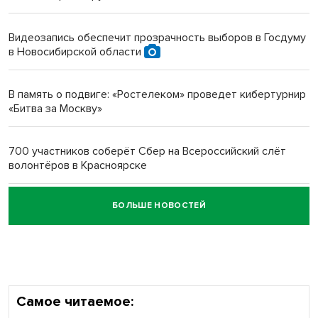
Инвалид получил условный срок за избиение врачей
протезом под Новосибирском
Видеозапись обеспечит прозрачность выборов в Госдуму
в Новосибирской области
Новосибирский преподаватель с женой вошли в топ-16
многодетных в России
В память о подвиге: «Ростелеком» проведет кибертурнир
«Битва за Москву»
Обновлённое отделение ВТБ открылось в Искитиме
700 участников соберёт Сбер на Всероссийский слёт
волонтёров в Красноярске
БОЛЬШЕ НОВОСТЕЙ
Честный выбор: видеонаблюдение обеспечит
объективность результатов ЕДГ в Новосибирской
области
Самое читаемое: