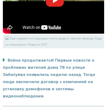
Еще недавно на подъездах зияли дыры и торчали провода. Кадр
из телесюжета "Новости ОТС"
Война продолжается! Первые новости о
проблемах жителей дома 78 по улице
Забалуева появились неделю назад. Тогда
люди заключили договор с компанией на
установку домофонов и системы
видеонаблюдения.