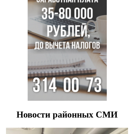
Заборы на площади Маркса сносят для новой зоны
отдыха в Новосибирске
Глава сельсовета Игорь Конах утонул у острова в
Новосибирском водохранилище