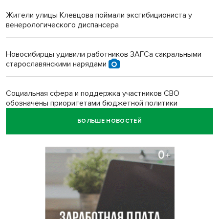
Жители улицы Клевцова поймали эксгибициониста у
венерологического диспансера
Новосибирцы удивили работников ЗАГСа сакральными
старославянскими нарядами
Социальная сфера и поддержка участников СВО
обозначены приоритетами бюджетной политики
Новосибирской области
БОЛЬШЕ НОВОСТЕЙ
Главные дороги Новосибирска закрыли для самокатов к 11
августа
Парашютную вышку за 16 миллионов закупил детский
лагерь под Новосибирском