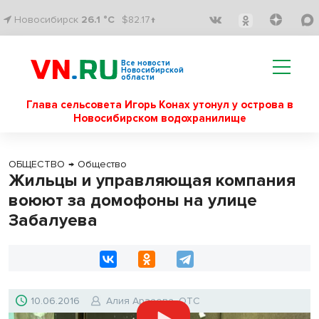
Новосибирск
26.1 °C
$82.17↑
Все новости
Новосибирской
области
Глава сельсовета Игорь Конах утонул у острова в
Новосибирском водохранилище
ОБЩЕСТВО
→
Общество
Жильцы и управляющая компания
воюют за домофоны на улице
Забалуева
10.06.2016
Алия Арзаева, ОТС