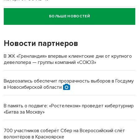
БОЛЬШЕ НОВОСТЕЙ
Новосибирский суд наказал водителя за смерть
пенсионерки на вокзале
Новости партнеров
«Мы живём на пастбище!»: в новосибирском селе лошади
терроризируют жителей
В ЖК «Гренландия» впервые клиентские дни от крупного
девелопера — группы компаний «СОЮЗ»
Инвалид получил условный срок за избиение врачей
протезом под Новосибирском
Видеозапись обеспечит прозрачность выборов в Госдуму
в Новосибирской области
Новосибирский преподаватель с женой вошли в топ-16
многодетных в России
В память о подвиге: «Ростелеком» проведет кибертурнир
«Битва за Москву»
Обновлённое отделение ВТБ открылось в Искитиме
700 участников соберёт Сбер на Всероссийский слёт
волонтёров в Красноярске