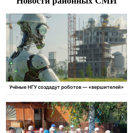
Новосибирских школьников обязали кормить
морепродуктами с 1 сентября
Июль-2026 вошел в топ-6 самых жарких за все время
метеонаблюдений в Новосибирске
Секрет при выборе макарон раскрыла новосибирцам
эксперт Ольга Широкова