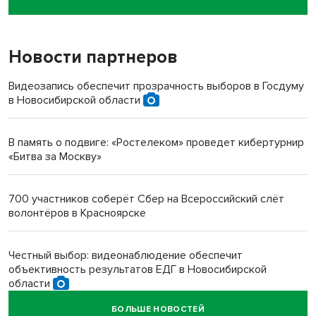
пенсионерки на вокзале
Новости партнеров
«Мы живём на пастбище!»: в новосибирском селе лошади
терроризируют жителей
Видеозапись обеспечит прозрачность выборов в Госдуму
в Новосибирской области
Инвалид получил условный срок за избиение врачей
протезом под Новосибирском
В память о подвиге: «Ростелеком» проведет кибертурнир
«Битва за Москву»
Новосибирский преподаватель с женой вошли в топ-16
многодетных в России
700 участников соберёт Сбер на Всероссийский слёт
волонтёров в Красноярске
Обновлённое отделение ВТБ открылось в Искитиме
Честный выбор: видеонаблюдение обеспечит
объективность результатов ЕДГ в Новосибирской
области
БОЛЬШЕ НОВОСТЕЙ