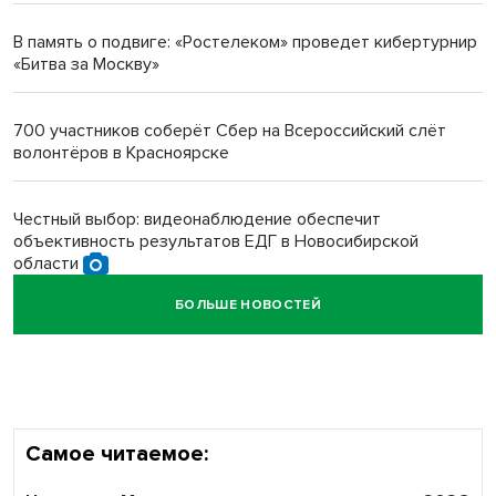
протезом под Новосибирском
В память о подвиге: «Ростелеком» проведет кибертурнир
«Битва за Москву»
Новосибирский преподаватель с женой вошли в топ-16
многодетных в России
700 участников соберёт Сбер на Всероссийский слёт
волонтёров в Красноярске
Обновлённое отделение ВТБ открылось в Искитиме
Честный выбор: видеонаблюдение обеспечит
объективность результатов ЕДГ в Новосибирской
области
БОЛЬШЕ НОВОСТЕЙ
Кибертанки пошли в бой: «Ростелеком» объявляет
участников «Битвы заводов» от Новосибирской
области
Самое читаемое: