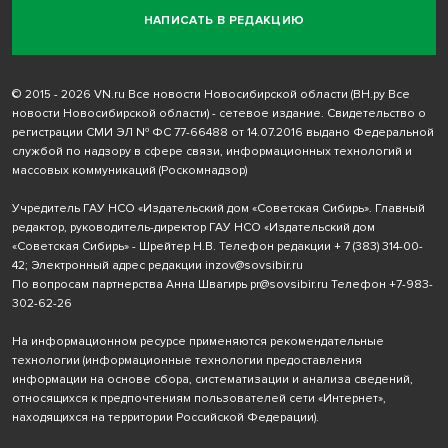
НАПИСАТЬ В РЕДАКЦИЮ
© 2015 - 2026 VN.ru Все новости Новосибирской области (ВН.ру Все
новости Новосибирской области) - сетевое издание. Свидетельство о
регистрации СМИ ЭЛ № ФС 77-66488 от 14.07.2016 выдано Федеральной
службой по надзору в сфере связи, информационных технологий и
массовых коммуникаций (Роскомнадзор)
Учредитель ГАУ НСО «Издательский дом «Советская Сибирь». Главный
редактор, руководитель-директор ГАУ НСО «Издательский дом
«Советская Сибирь» - Шрейтер Н.В. Телефон редакции
+ 7 (383) 314-00-
42
; Электронный адрес редакции
inzov@sovsibir.ru
По вопросам партнерства Анна Швагирь
pr@sovsibir.ru
Телефон
+7-983-
302-62-26
На информационном ресурсе применяются рекомендательные
технологии
(информационные технологии предоставления
информации на основе сбора, систематизации и анализа сведений,
относящихся к предпочтениям пользователей сети «Интернет»,
находящихся на территории Российской Федерации).