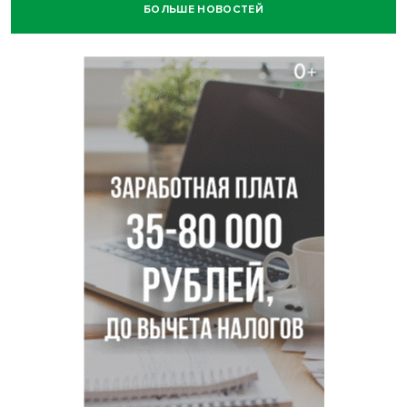
БОЛЬШЕ НОВОСТЕЙ
Июль-2026 вошел в топ-6 самых жарких за все время
метеонаблюдений в Новосибирске
Секрет при выборе макарон раскрыла новосибирцам
эксперт Ольга Широкова
Перец-змея вырос в огороде жительницы
Каргата
Полная программа празднования Дня физкультурника
опубликована в Новосибирске