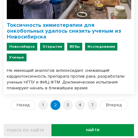
Токсичность химиотерапии для
онкобольных удалось снизить ученым из
Новосибирска
Новосибирск
Открытия
ВУЗы
Исследования
Ученые
Не имеющий аналогов антиоксидант, снижающий
кардиотоксичность препарата против рака, разработали
ученые НГПУ и ФИЦ ФТМ. Доклинические испытания
планируют начать в ближайшее время.
Назад
1
2
3
4
7
Вперед
НАЙТИ