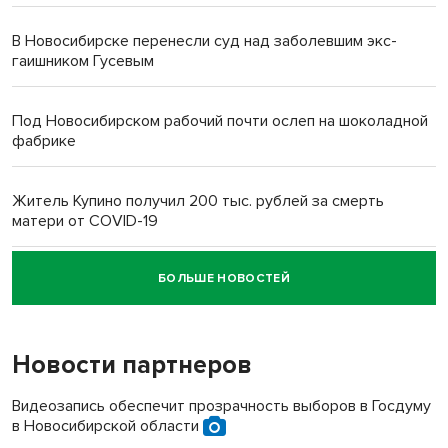
В Новосибирске перенесли суд над заболевшим экс-
гаишником Гусевым
Под Новосибирском рабочий почти ослеп на шоколадной
фабрике
Житель Купино получил 200 тыс. рублей за смерть
матери от COVID-19
БОЛЬШЕ НОВОСТЕЙ
Новосибирский суд наказал водителя за смерть
пенсионерки на вокзале
Новости партнеров
«Мы живём на пастбище!»: в новосибирском селе лошади
терроризируют жителей
Видеозапись обеспечит прозрачность выборов в Госдуму
в Новосибирской области
Инвалид получил условный срок за избиение врачей