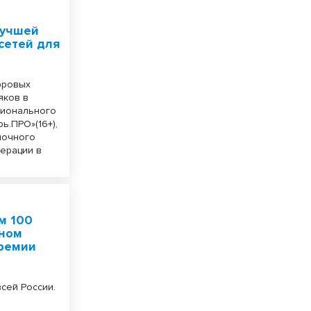
лучшей
сетей для
фровых
яков в
гионального
ь.ПРО»(16+),
мочного
ерации в
м 100
ьном
премии
сей России.