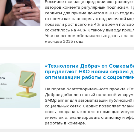
Россияне все чаще предпочитают разовую
авторов контента регулярным подпискам. Т
сервисы для приёма донатов в 2025 году в
то время как платформы с подписочной м
показали рост всего на 4%, а время польз
сократилось на 40%. К такому выводу приш
Yota на основе обезличенных данных за в
месяцев 2025 года.
«Технологии Добра» от Совкомб
предлагают НКО новый сервис д
оптимизации работы с соцсетям
На портал благотворительного проекта «Т
Добра» добавлен новый полезный инструм
SMMplanner для автоматизации публикаций 
социальных сетях. Сервис позволяет план
посты, создавать контент с помощью искус
интеллекта, анализировать статистику и эф
работать в команде.