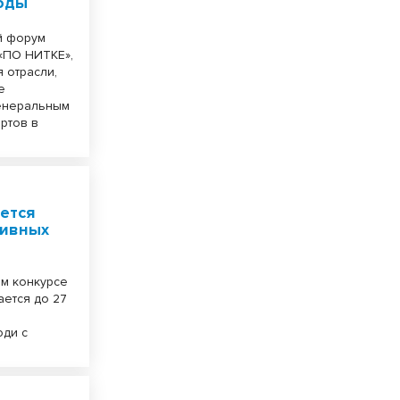
оды
й форум
«ПО НИТКЕ»,
 отрасли,
е
генеральным
ртов в
ется
тивных
ом конкурсе
ается до 27
юди с