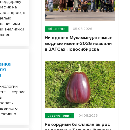
 поддержку
рафик на
ырос втрое, в
оделью
ования ими
ли аналитики
общество
05.08.2026
осемь
Ни одного Мухаммеда: самые
модные имена-2026 назвали
в ЗАГСах Новосибирска
анка
ля
и
ехнологии
ент — сервис
в
ировать
ственного
фективно
развлечения
04.08.2026
Рекордный баклажан вырос