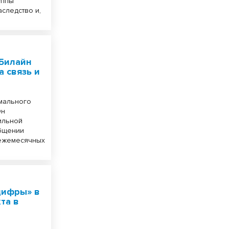
уппы
аследство и,
 Билайн
а связь и
мального
Он
ильной
общении
 ежемесячных
цифры» в
та в