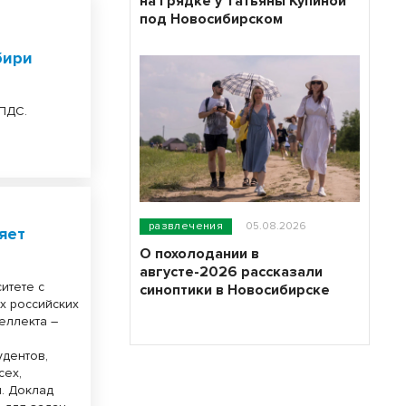
на грядке у Татьяны Купиной
под Новосибирском
бири
ПДС.
развлечения
05.08.2026
яет
О похолодании в
августе-2026 рассказали
итете с
синоптики в Новосибирске
х российских
еллекта –
удентов,
сех,
. Доклад