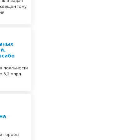
 для задач
священ тому,
ия
евных
й,
асибо
ма лояльности
 3,2 млрд
на
и героев.