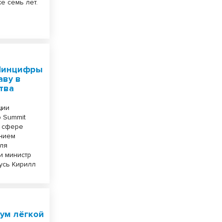
е семь лет.
 Минцифры
аву в
тва
ции
p Summit
в сфере
ением
еля
и министр
усь Кирилл
ум лёгкой