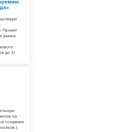
 премию
да»
раслевую
,
. Проект
го рынка
ахового
ся до 31
тельную
ектов на
 на создание
ростков с