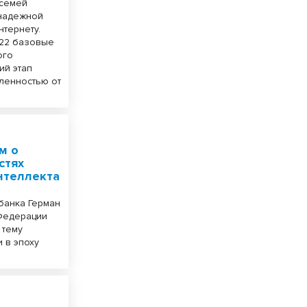
 семей
 надежной
тернету.
 22 базовые
ого
ий этап
сленностью от
м о
стях
интеллекта
банка Герман
 Федерации
 тему
 в эпоху