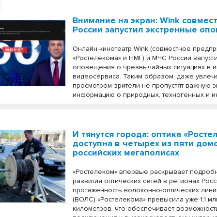
Внимание на экран: Wink совмес
России запустил экстренные оп
Онлайн-кинотеатр Wink (совместное предп
«Ростелекома» и НМГ) и МЧС России запуст
оповещения о чрезвычайных ситуациях в 
видеосервиса. Таким образом, даже увле
просмотром зрители не пропустят важную 
информацию о природных, техногенных и и
И тянутся города: оптика «Росте
доступна в четырех из пяти дом
российских мегаполисах
«Ростелеком» впервые раскрывает подроб
развития оптических сетей в регионах Рос
протяженность волоконно-оптических лини
(ВОЛС) «Ростелекома» превысила уже 1,1 мл
километров, что обеспечивает возможност