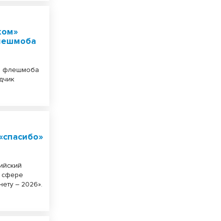
ком»
флешмоба
го флешмоба
дчик
«спасибо»
ийский
в сфере
ету – 2026».