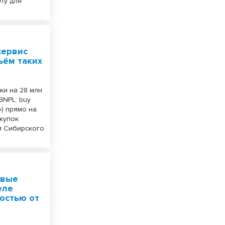
ту для
сервис
ъём таких
ки на 28 млн
BNPL: buy
») прямо на
окупок
и Сибирского
овые
еле
остью от