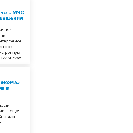
тно с МЧС
овещения
риятие
или
интерфейсе
ченные
экстренную
ных рисках.
лекома»
ов в
ности
сии. Общая
й связи
н
ь