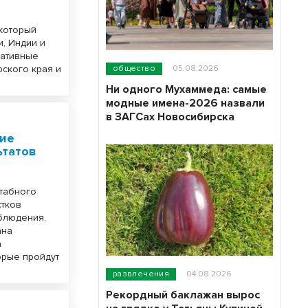
 который
, Индии и
ративные
ского края и
общество
05.08.2026
Ни одного Мухаммеда: самые
модные имена-2026 назвали
в ЗАГСах Новосибирска
ние
ьтатов
штабного
стков
блюдения.
ана
а
орые пройдут
развлечения
04.08.2026
Рекордный баклажан вырос