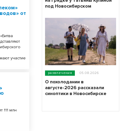
на грядке у Татьяны Купиной
под Новосибирском
елеком»
аводов» от
«Битва
едставляют
сибирского
мают участие
развлечения
05.08.2026
О похолодании в
ь
августе-2026 рассказали
ую
синоптики в Новосибирске
 111 млн