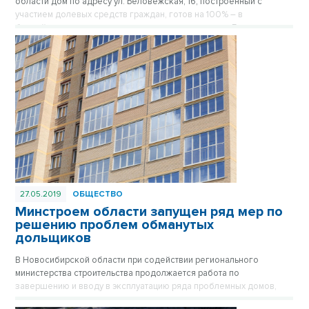
области дом по адресу ул. Беловежская, 16, построенный с
участием долевых средств граждан, готов на 100% – в
ближайшее время жильцам начнут выдавать ключи. Готовность
объекта на месте проконтролировал министр строительства
региона Иван Шмидт. Решение вопросов долевого строительства
прокомментировал губернатор Андрей Травников.
27.05.2019
ОБЩЕСТВО
Минстроем области запущен ряд мер по
решению проблем обманутых
дольщиков
В Новосибирской области при содействии регионального
министерства строительства продолжается работа по
завершению и вводу в эксплуатацию ряда проблемных домов,
возводящихся при долевом участии граждан.