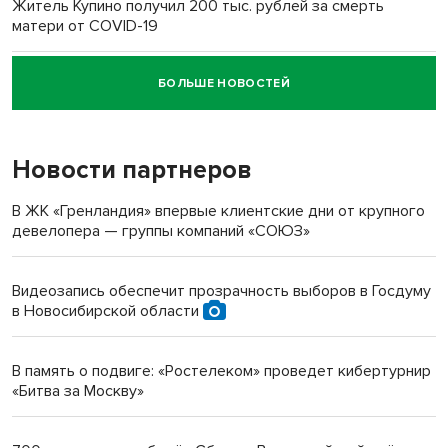
Житель Купино получил 200 тыс. рублей за смерть
матери от COVID-19
БОЛЬШЕ НОВОСТЕЙ
Новосибирский суд наказал водителя за смерть
пенсионерки на вокзале
Новости партнеров
«Мы живём на пастбище!»: в новосибирском селе лошади
терроризируют жителей
В ЖК «Гренландия» впервые клиентские дни от крупного
девелопера — группы компаний «СОЮЗ»
Инвалид получил условный срок за избиение врачей
протезом под Новосибирском
Видеозапись обеспечит прозрачность выборов в Госдуму
в Новосибирской области
Новосибирский преподаватель с женой вошли в топ-16
многодетных в России
В память о подвиге: «Ростелеком» проведет кибертурнир
«Битва за Москву»
Обновлённое отделение ВТБ открылось в Искитиме