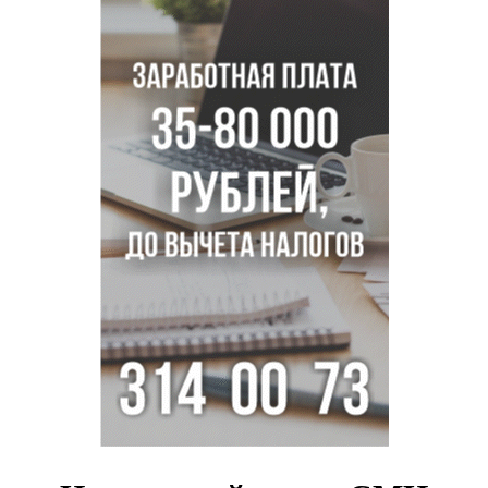
Семь рейсов за сутки отменили в новосибирском
аэропорту Толмачево
В Новосибирске «Лада» сбила восьмиклассника на
велосипеде