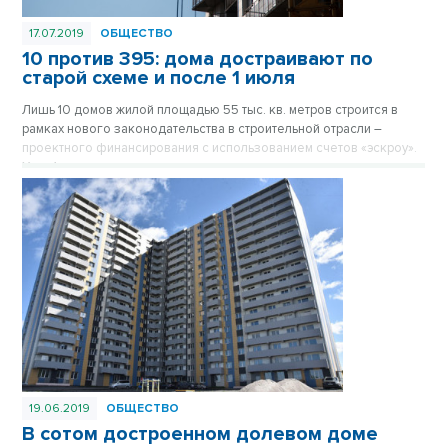
17.07.2019
ОБЩЕСТВО
10 против 395: дома достраивают по
старой схеме и после 1 июля
Лишь 10 домов жилой площадью 55 тыс. кв. метров строится в
рамках нового законодательства в строительной отрасли –
проектного финансирования с использованием счетов «эскроу».
Хотя 1 июля – дата перехода на новую систему – миновала, все
остальные объекты жилого строительства застройщики
достраивают по старой схеме — договоров долевого участия.
Итоги первого полугодия 2019 в строительной отрасли озвучены
в региональном правительстве.
19.06.2019
ОБЩЕСТВО
В сотом достроенном долевом доме