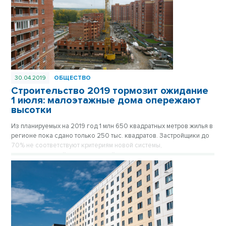
инфраструктуры Новосибирской области.
30.04.2019
ОБЩЕСТВО
Строительство 2019 тормозит ожидание
1 июля: малоэтажные дома опережают
высотки
Из планируемых на 2019 год 1 млн 650 квадратных метров жилья в
регионе пока сдано только 250 тыс. квадратов. Застройщики до
70% не соответствуют критериям новой системы,
предписывающей отказ от старой схемы договоров долевого
строительства и открытие в банках эскроу-счетов для расчетов с
инвесторами. Новый порядок инвестирования в строящиеся
объекты наступит уже 1 июля 2019 года.