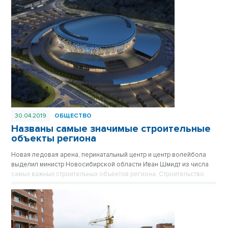
30.04.2019
ОБЩЕСТВО
Названы самые значимые строительные
объекты региона
Новая ледовая арена, перинатальный центр и центр волейбола
выделил министр Новосибирской области Иван Шмидт из числа
самых важных строительных объектов региона. Строительство
детских садов и школ с участием средств регионального и
федерального бюджетов ведется в рамках реализации
национальных проектов «Демография», «Образование», «Жилье и
городская среда». Более 14 млрд рублей в 2019 году планируется
направить на строительство объектов социальной