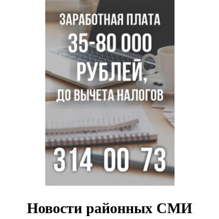
Ученики новосибирского лицея победили в
Международной олимпиаде по ИИ
Остановку электричек о.п. Радуга Сибири начали строить
в Новосибирске