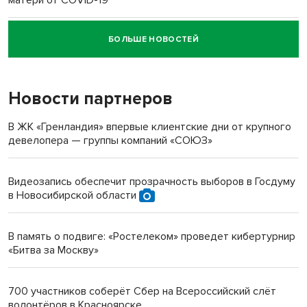
матери от COVID-19
БОЛЬШЕ НОВОСТЕЙ
Новосибирский суд наказал водителя за смерть
пенсионерки на вокзале
Новости партнеров
«Мы живём на пастбище!»: в новосибирском селе лошади
терроризируют жителей
В ЖК «Гренландия» впервые клиентские дни от крупного
девелопера — группы компаний «СОЮЗ»
Инвалид получил условный срок за избиение врачей
протезом под Новосибирском
Видеозапись обеспечит прозрачность выборов в Госдуму
в Новосибирской области
Новосибирский преподаватель с женой вошли в топ-16
многодетных в России
В память о подвиге: «Ростелеком» проведет кибертурнир
«Битва за Москву»
Обновлённое отделение ВТБ открылось в Искитиме
700 участников соберёт Сбер на Всероссийский слёт
волонтёров в Красноярске