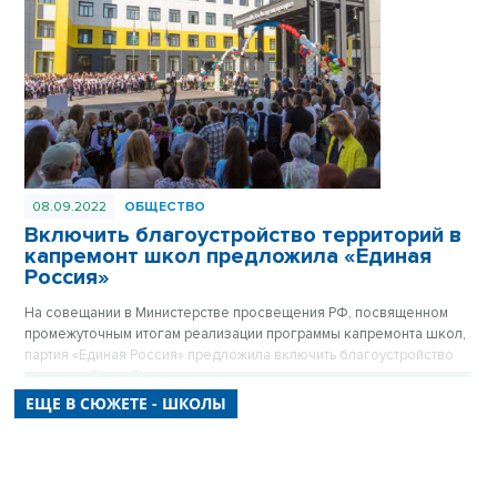
08.09.2022
ОБЩЕСТВО
Включить благоустройство территорий в
капремонт школ предложила «Единая
Россия»
На совещании в Министерстве просвещения РФ, посвященном
промежуточным итогам реализации программы капремонта школ,
партия «Единая Россия» предложила включить благоустройство
территорий в работы по капитальному ремонту школ, а также
создать реестр недобросовестных подрядчиков, которые
ЕЩЕ В СЮЖЕТЕ - ШКОЛЫ
срывают сроки проведения работ.