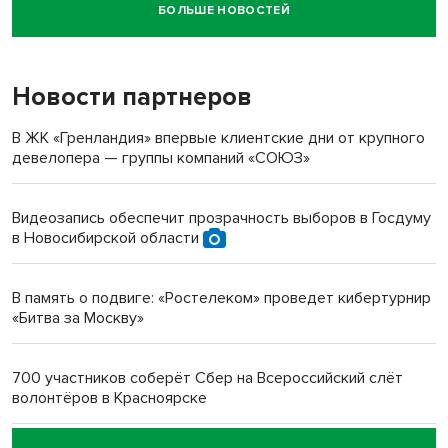
БОЛЬШЕ НОВОСТЕЙ
Новосибирский суд наказал водителя за смерть
пенсионерки на вокзале
Новости партнеров
«Мы живём на пастбище!»: в новосибирском селе лошади
терроризируют жителей
В ЖК «Гренландия» впервые клиентские дни от крупного
девелопера — группы компаний «СОЮЗ»
Инвалид получил условный срок за избиение врачей
протезом под Новосибирском
Видеозапись обеспечит прозрачность выборов в Госдуму
в Новосибирской области
Новосибирский преподаватель с женой вошли в топ-16
многодетных в России
В память о подвиге: «Ростелеком» проведет кибертурнир
«Битва за Москву»
Обновлённое отделение ВТБ открылось в Искитиме
700 участников соберёт Сбер на Всероссийский слёт
волонтёров в Красноярске