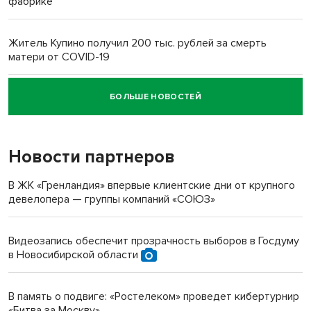
фабрике
Житель Купино получил 200 тыс. рублей за смерть
матери от COVID-19
БОЛЬШЕ НОВОСТЕЙ
Новосибирский суд наказал водителя за смерть
пенсионерки на вокзале
Новости партнеров
«Мы живём на пастбище!»: в новосибирском селе лошади
терроризируют жителей
В ЖК «Гренландия» впервые клиентские дни от крупного
девелопера — группы компаний «СОЮЗ»
Инвалид получил условный срок за избиение врачей
протезом под Новосибирском
Видеозапись обеспечит прозрачность выборов в Госдуму
в Новосибирской области
Новосибирский преподаватель с женой вошли в топ-16
многодетных в России
В память о подвиге: «Ростелеком» проведет кибертурнир
«Битва за Москву»