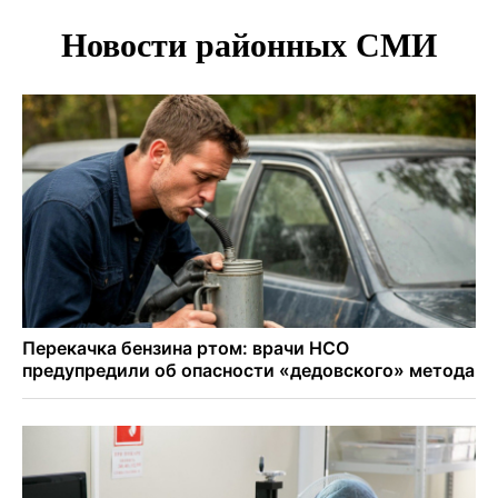
В Новосибирске врачи прооперировали 25 тысяч
пациентов с катарактой
Знаменитый орангутан Бату отметил юбилей в
новосибирском зоопарке
Новосибирские хирурги спасли сердце восьмиклассницы
с донорским клапаном