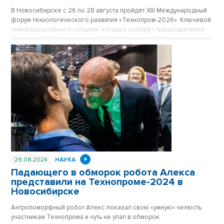
В Новосибирске с 26 по 28 августа пройдёт ХIII Международный
форум технологического развития «Технопром-2026». Ключевой
темой масштабного события, которое соберёт представителей
более чем 40 стран мира и десятков регионов России, станет
мегасайенс-проект «Сибирский кольцевой источник фотонов»
(СКИФ) и его роль в достижении технологического лидерства
страны.
29.08.2024
НАУКА
Падающего в обморок робота Алекса
представили на Технопроме-2024 в
Новосибирске
Антропоморфный робот Алекс показал свою «умную» челюсть
участникам Технопрома и чуть не упал в обморок.