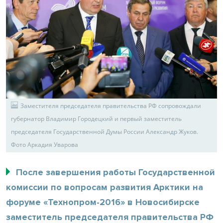
Заместителя председателя правительства РФ сопровождали
губернатор Владимир Городецкий и первый заместитель
председателя Государственной Думы России Александр Жуков.
Фото Аркадия Уварова
После завершения работы Государственной
комиссии по вопросам развития Арктики на
форуме «Технопром-2016» в Новосибирске
заместитель председателя правительства РФ