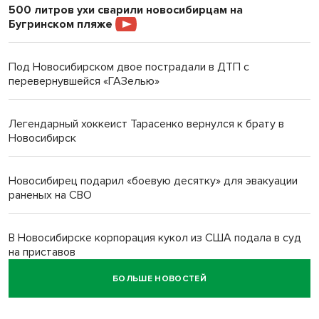
500 литров ухи сварили новосибирцам на
Бугринском пляже
Под Новосибирском двое пострадали в ДТП с
перевернувшейся «ГАЗелью»
Легендарный хоккеист Тарасенко вернулся к брату в
Новосибирск
Новосибирец подарил «боевую десятку» для эвакуации
раненых на СВО
В Новосибирске корпорация кукол из США подала в суд
на приставов
БОЛЬШЕ НОВОСТЕЙ
В Новосибирске минздрав объявил бесплатную
диспансеризацию для 65-летних