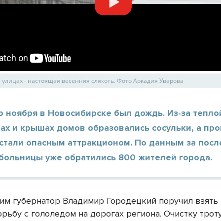
а улицах - настоящая весенняя слякоть. Фото Аркадия Уварова
о ноября в Новосибирске был дождь. Из-за тепло
ах и крышах домов образовались сосульки, а про
 стали опасным аттракционом. По данным за пос
 больницы уже обратились 800 жителей города.
этим губернатор Владимир Городецкий поручил взять
рьбу с гололедом на дорогах региона. Очистку трот