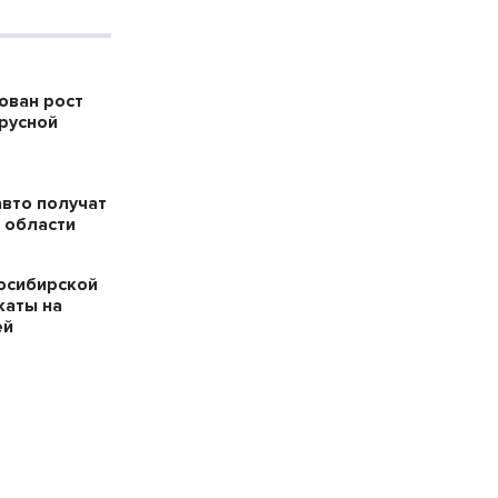
ован рост
русной
авто получат
 области
осибирской
каты на
ей