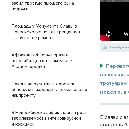
забил тростью пьющего сына
подруги
Площадь у Монумента Славы в
Новосибирске пошла трещинами
сразу после ремонта
В ноябре н
Африканский врач поразил
новосибирцев в травмпункте
Перовог
Академгородка
на козырьк
тротуарам
Покрытие рулежных дорожек
обновили в аэропорту Толмачево по
неделю, в
нацпроекту
В Новосибирске зафиксирован рост
В связи с 
заболеваемости энтеровирусной
инфекцией
контроль бо