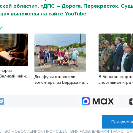
кой области», «ДПС – Дорога. Перекресток. Судь
ца» выложены на сайте YouTube.
МИ
 через
Великий чайный
Две фуры отправили
В Бердске старто
волонтеры из Бердска на
спортивная игра
фронт землякам
разведчик»
Предложит
СТВО
НОВОСИБИРСК
ПРОИСШЕСТВИЯ
РАЗВЛЕЧЕНИЯ
ТРАНСПОР