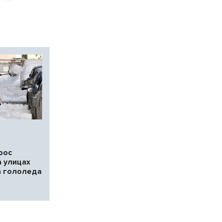
рос
а улицах
а гололеда