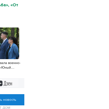
ба», «От
вала военно-
 «Юный
Дзен
ь новость
Т
ДОМ