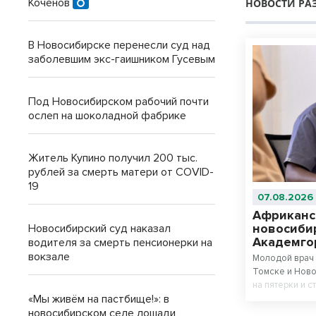
Коченов
НОВОСТИ РА
В Новосибирске перенесли суд над
заболевшим экс-гаишником Гусевым
Под Новосибирском рабочий почти
ослеп на шоколадной фабрике
Житель Купино получил 200 тыс.
рублей за смерть матери от COVID-
19
07.08.2026
Африканс
новосиби
Новосибирский суд наказал
Академго
водителя за смерть пенсионерки на
вокзале
Молодой врач 
Томске и Ново
на пятерки и с
«Мы живём на пастбище!»: в
новосибирском селе лошади