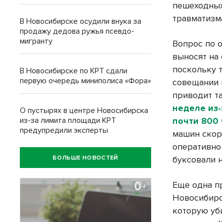
пешеходных
травматизм
В Новосибирске осудили внука за
продажу дедова ружья псевдо-
мигранту
Вопрос по 
выносят на
поскольку 
В Новосибирске по КРТ сдали
первую очередь миниполиса «Фора»
совещании 
приводит т
неделе из-
О пустырях в центре Новосибирска
из-за лимита площади КРТ
почти 800
предупредили эксперты
машин скор
оперативно
БОЛЬШЕ НОВОСТЕЙ
буксовали н
Еще одна п
Новосибирс
которую уб