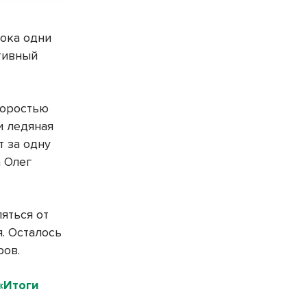
Пока одни
тивный
коростью
 и ледяная
т за одну
а Олег
яться от
я. Осталось
ров.
«Итоги