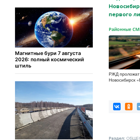
Новосибирс
первого ли
Районные С
РЖД проложат
Новосибирск «
путь»
Раздел:
ОБЩЕ