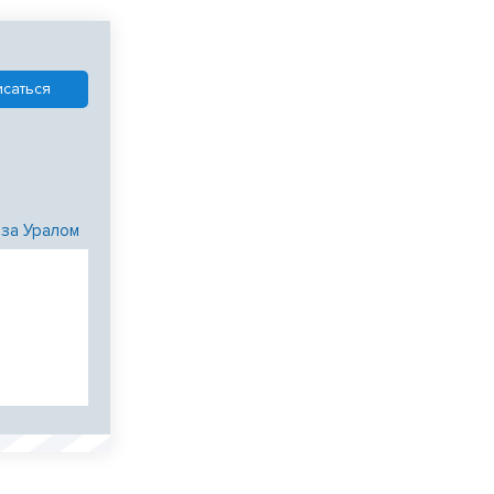
 за Уралом
и