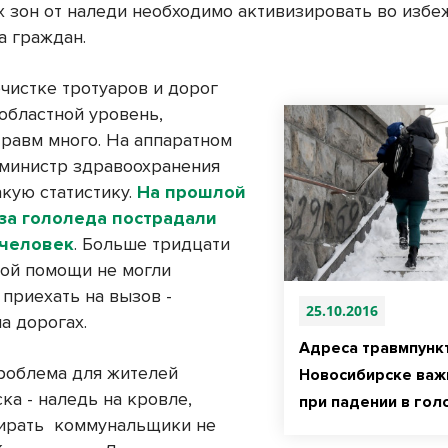
 зон от наледи необходимо активизировать во избе
а граждан.
очистке тротуаров и дорог
 областной уровень,
травм много. На аппаратном
министр здравоохранения
акую статистику.
На прошлой
за гололеда пострадали
 человек
. Больше тридцати
ой помощи не могли
 приехать на вызов -
25.10.2016
а дорогах.
Адреса травмпунк
роблема для жителей
Новосибирске важ
ка - наледь на кровле,
при падении в гол
ирать
коммунальщики не