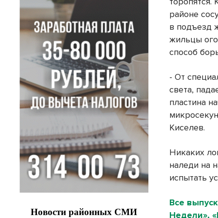
торопятся. 
районе сос
в подъезд 
жильцы ого
способ бор
- От специ
света, пада
пластина на
микросекун
Киселев.
Никаких лоп
наледи на н
испытать у
Все выпуск
Недели», 