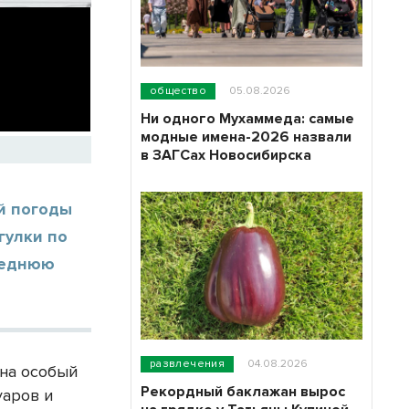
общество
05.08.2026
Ни одного Мухаммеда: самые
модные имена-2026 назвали
в ЗАГСах Новосибирска
й погоды
гулки по
леднюю
развлечения
04.08.2026
 на особый
Рекордный баклажан вырос
уаров и