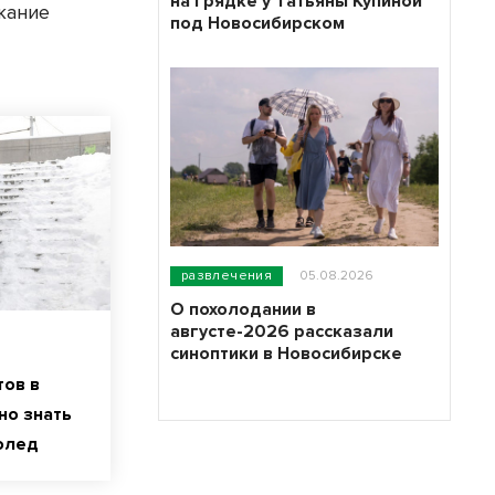
на грядке у Татьяны Купиной
жание
под Новосибирском
развлечения
05.08.2026
О похолодании в
августе-2026 рассказали
синоптики в Новосибирске
тов в
но знать
олед