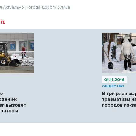
я
Актуально
Погода
Дороги
Улица
ТЕ
01.11.2016
ОБЩЕСТВО
ое
В три раза вы
ждение:
травматизм н
ег вызовет
городов из-з
 заторы