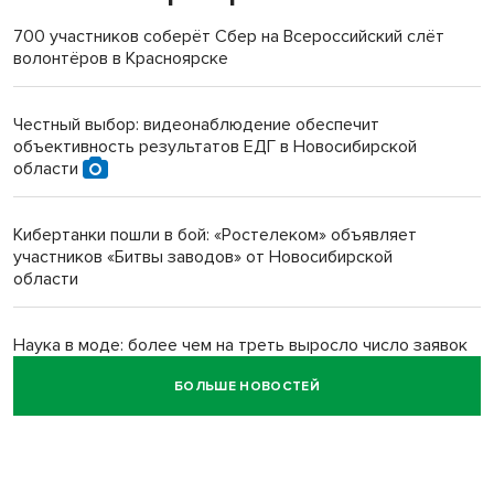
терроризируют жителей
700 участников соберёт Сбер на Всероссийский слёт
волонтёров в Красноярске
Инвалид получил условный срок за избиение врачей
протезом под Новосибирском
Честный выбор: видеонаблюдение обеспечит
объективность результатов ЕДГ в Новосибирской
Новосибирский преподаватель с женой вошли в топ-16
области
многодетных в России
Кибертанки пошли в бой: «Ростелеком» объявляет
Обновлённое отделение ВТБ открылось в Искитиме
участников «Битвы заводов» от Новосибирской
области
Наука в моде: более чем на треть выросло число заявок
на Научную премию Сбера 2026
БОЛЬШЕ НОВОСТЕЙ
Все профессии важны: «Ростелеком» подвел итоги
всероссийского флешмоба #явлияю