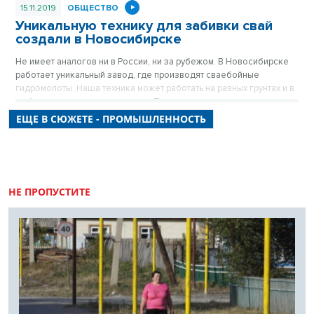
15.11.2019
ОБЩЕСТВО
Уникальную технику для забивки свай
создали в Новосибирске
Не имеет аналогов ни в России, ни за рубежом. В Новосибирске
работает уникальный завод, где производят сваебойные
гидромолоты. Наша техника может работать на разных грунтах и в
любых климатических условиях. При этом стоит дешевле
западной.
ЕЩЕ В СЮЖЕТЕ - ПРОМЫШЛЕННОСТЬ
НЕ ПРОПУСТИТЕ