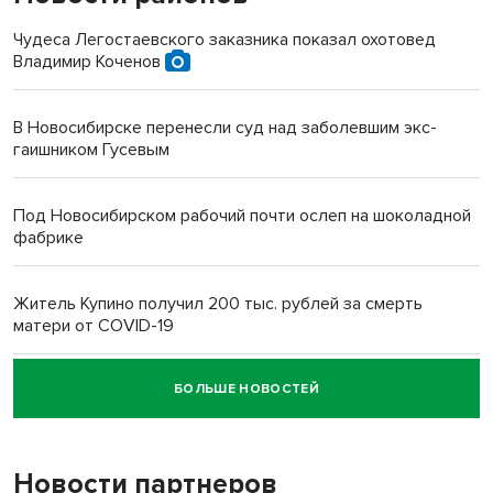
Чудеса Легостаевского заказника показал охотовед
Владимир Коченов
В Новосибирске перенесли суд над заболевшим экс-
гаишником Гусевым
Под Новосибирском рабочий почти ослеп на шоколадной
фабрике
Житель Купино получил 200 тыс. рублей за смерть
матери от COVID-19
БОЛЬШЕ НОВОСТЕЙ
Новосибирский суд наказал водителя за смерть
пенсионерки на вокзале
Новости партнеров
«Мы живём на пастбище!»: в новосибирском селе лошади