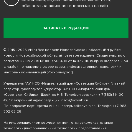
обязательна активная гиперссылка на сайт
НАПИСАТЬ В РЕДАКЦИЮ
© 2015 - 2026 VN.ru Все новости Новосибирской области (ВН.ру Все
новости Новосибирской области) - сетевое издание. Свидетельство о
регистрации СМИ ЭЛ № ФС 77-66488 от 14.07.2016 выдано Федеральной
службой по надзору в сфере связи, информационных технологий и
массовых коммуникаций (Роскомнадзор)
Учредитель ГАУ НСО «Издательский дом «Советская Сибирь». Главный
редактор, руководитель-директор ГАУ НСО «Издательский дом
«Советская Сибирь» - Шрейтер Н.В. Телефон редакции
+ 7 (383) 314-00-
42
; Электронный адрес редакции
inzov@sovsibir.ru
По вопросам партнерства Анна Швагирь
pr@sovsibir.ru
Телефон
+7-983-
302-62-26
На информационном ресурсе применяются рекомендательные
технологии
(информационные технологии предоставления