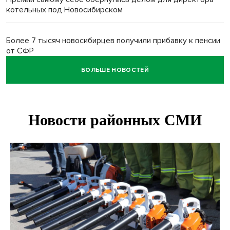
котельных под Новосибирском
Более 7 тысяч новосибирцев получили прибавку к пенсии
от СФР
БОЛЬШЕ НОВОСТЕЙ
Ветеран СВО выявил рак на бесплатной диспансеризации
в Новосибирске
В Новосибирске сотрудница склада Ozon попыталась
вынести iPhone 17 под одеждой
Дело отравителя за убийство 14-летней давности
возобновили в Новосибирске
Подрядчика для ремонта подпорной стены на
Ипподромской ищут в Новосибирске