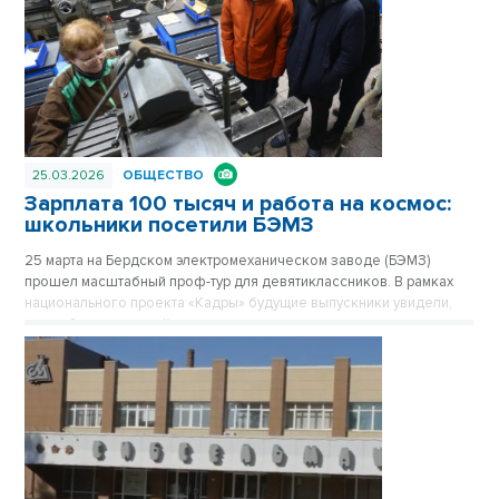
25.03.2026
ОБЩЕСТВО
Зарплата 100 тысяч и работа на космос:
школьники посетили БЭМЗ
25 марта на Бердском электромеханическом заводе (БЭМЗ)
прошел масштабный проф-тур для девятиклассников. В рамках
национального проекта «Кадры» будущие выпускники увидели,
как работает крупнейшее машиностроительное предприятие
региона, обеспечивающее в том числе российскую космонавтику
высокоточными приборами уже 67 лет.