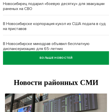
Новосибирец подарил «боевую десятку» для эвакуации
раненых на СВО
В Новосибирске корпорация кукол из США подала в суд
на приставов
В Новосибирске минздрав объявил бесплатную
диспансеризацию для 65-летних
БОЛЬШЕ НОВОСТЕЙ
В Новосибирске врачи прооперировали 25 тысяч
пациентов с катарактой
Знаменитый орангутан Бату отметил юбилей в
новосибирском зоопарке
Новосибирские хирурги спасли сердце восьмиклассницы
с донорским клапаном