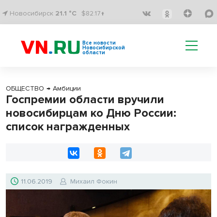
Новосибирск
21.1 °C
$82.17↑
Все новости
Новосибирской
области
ОБЩЕСТВО
→
Амбиции
Госпремии области вручили
новосибирцам ко Дню России:
список награжденных
11.06.2019
Михаил Фокин