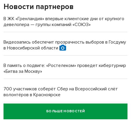
Новости партнеров
«Мы живём на пастбище!»: в новосибирском селе лошади
терроризируют жителей
В ЖК «Гренландия» впервые клиентские дни от крупного
девелопера — группы компаний «СОЮЗ»
Инвалид получил условный срок за избиение врачей
протезом под Новосибирском
Видеозапись обеспечит прозрачность выборов в Госдуму
в Новосибирской области
Новосибирский преподаватель с женой вошли в топ-16
многодетных в России
В память о подвиге: «Ростелеком» проведет кибертурнир
«Битва за Москву»
Обновлённое отделение ВТБ открылось в Искитиме
700 участников соберёт Сбер на Всероссийский слёт
волонтёров в Красноярске
БОЛЬШЕ НОВОСТЕЙ
Честный выбор: видеонаблюдение обеспечит
объективность результатов ЕДГ в Новосибирской
области