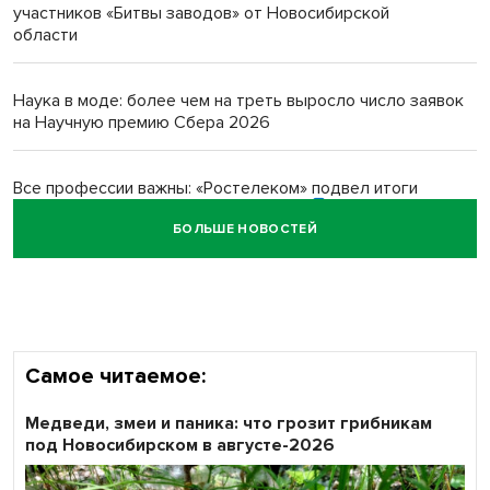
Новосибирский преподаватель с женой вошли в топ-16
участников «Битвы заводов» от Новосибирской
многодетных в России
области
Обновлённое отделение ВТБ открылось в Искитиме
Наука в моде: более чем на треть выросло число заявок
на Научную премию Сбера 2026
Все профессии важны: «Ростелеком» подвел итоги
всероссийского флешмоба #явлияю
БОЛЬШЕ НОВОСТЕЙ
Сибирские пенсионеры говорят «спасибо» интернету
Самое читаемое:
Медведи, змеи и паника: что грозит грибникам
под Новосибирском в августе-2026