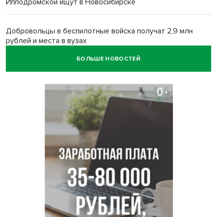
Ипподромской ищут в Новосибирске
Добровольцы в беспилотные войска получат 2,9 млн
рублей и места в вузах
БОЛЬШЕ НОВОСТЕЙ
27-летний мотоциклист погиб в столкновении с
кроссовером в Ленинском районе
Белый гриб размером с футбольный мяч нашли под
Новосибирском
Спортсмены Новосибирска сдали почти 15 литров крови
перед Днем физкультурника
Фейковые письма о защите от БПЛА рассылают
предприятиям Новосибирска