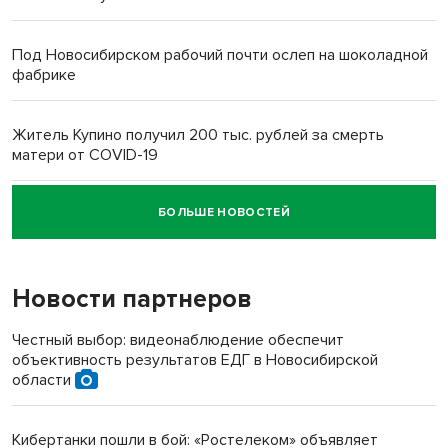
Под Новосибирском рабочий почти ослеп на шоколадной
фабрике
Житель Купино получил 200 тыс. рублей за смерть
матери от COVID-19
БОЛЬШЕ НОВОСТЕЙ
Новосибирский суд наказал водителя за смерть
пенсионерки на вокзале
Новости партнеров
«Мы живём на пастбище!»: в новосибирском селе лошади
терроризируют жителей
Честный выбор: видеонаблюдение обеспечит
объективность результатов ЕДГ в Новосибирской
Инвалид получил условный срок за избиение врачей
области
протезом под Новосибирском
Кибертанки пошли в бой: «Ростелеком» объявляет