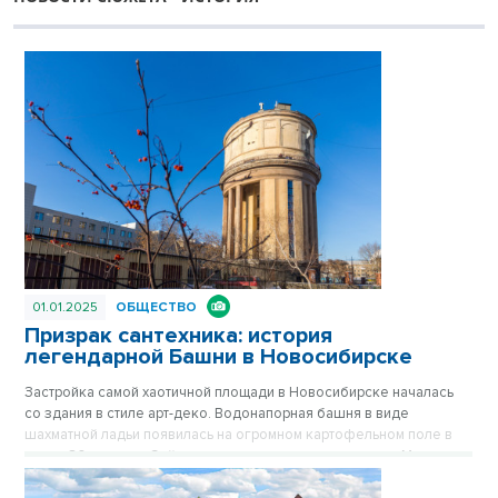
01.01.2025
ОБЩЕСТВО
Призрак сантехника: история
легендарной Башни в Новосибирске
Застройка самой хаотичной площади в Новосибирске началась
со здания в стиле арт-деко. Водонапорная башня в виде
шахматной ладьи появилась на огромном картофельном поле в
конце 30-х годов. Сейчас стильное здание на площади Маркса
спрятано за хрущевками, его хорошо видно только с высоких
точек обзора. Впрочем, с окружением Башне никогда не везло.