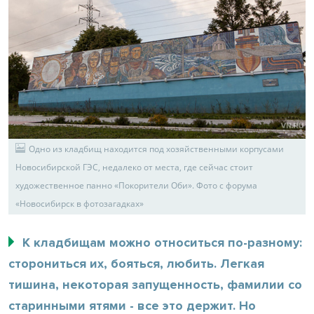
Одно из кладбищ находится под хозяйственными корпусами
Новосибирской ГЭС, недалеко от места, где сейчас стоит
художественное панно «Покорители Оби». Фото с форума
«Новосибирск в фотозагадках»
К кладбищам можно относиться по-разному:
сторониться их, бояться, любить. Легкая
тишина, некоторая запущенность, фамилии со
старинными ятями - все это держит. Но