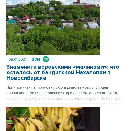
Сначала вокруг была картошка, которую сажали жители
окрестных деревень, затем возникли пятиэтажки, а после
зашумела пестрая барахолка на площади Маркса. Публикуется
повторно в цикле «Лучшие материалы VN.RU за 2023 год».
08.01.2024
ДОМ
Знаменита воровскими «малинами»: что
осталось от бандитской Нахаловки в
Новосибирске
При упоминании Нахаловки у большинства новосибирцев
возникают стойкие ассоциации с криминалом, антисанитарией,
кривыми переулками и вросшими в землю хибарами. Но частный
сектор Нахаловки, где сильны правила рабочей слободки, уже не
тот, что прежде. Дома здесь примерили одежду из сайдинга, есть
водопровод, проводится газ. Здесь даже родился самый
легендарный герой Новосибирска, но инвесторы все еще
обходят стороной близкую к Оби территорию. Публикуется