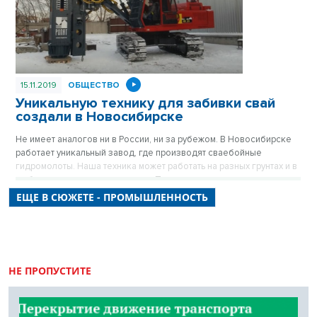
15.11.2019
ОБЩЕСТВО
Уникальную технику для забивки свай
создали в Новосибирске
Не имеет аналогов ни в России, ни за рубежом. В Новосибирске
работает уникальный завод, где производят сваебойные
гидромолоты. Наша техника может работать на разных грунтах и в
любых климатических условиях. При этом стоит дешевле
западной.
ЕЩЕ В СЮЖЕТЕ - ПРОМЫШЛЕННОСТЬ
НЕ ПРОПУСТИТЕ