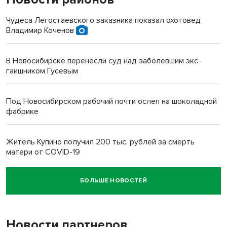
Чудеса Легостаевского заказника показал охотовед
Владимир Коченов
В Новосибирске перенесли суд над заболевшим экс-
гаишником Гусевым
Под Новосибирском рабочий почти ослеп на шоколадной
фабрике
Житель Купино получил 200 тыс. рублей за смерть
матери от COVID-19
БОЛЬШЕ НОВОСТЕЙ
Новосибирский суд наказал водителя за смерть
пенсионерки на вокзале
Новости партнеров
«Мы живём на пастбище!»: в новосибирском селе лошади