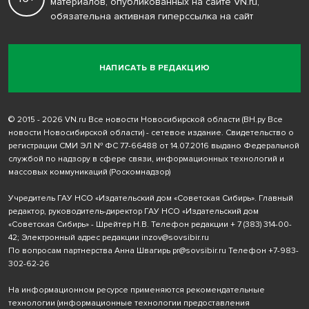
материалов, опубликованных на сайте VN.ru,
обязательна активная гиперссылка на сайт
НАПИСАТЬ В РЕДАКЦИЮ
© 2015 - 2026 VN.ru Все новости Новосибирской области (ВН.ру Все
новости Новосибирской области) - сетевое издание. Свидетельство о
регистрации СМИ ЭЛ № ФС 77-66488 от 14.07.2016 выдано Федеральной
службой по надзору в сфере связи, информационных технологий и
массовых коммуникаций (Роскомнадзор)
Учредитель ГАУ НСО «Издательский дом «Советская Сибирь». Главный
редактор, руководитель-директор ГАУ НСО «Издательский дом
«Советская Сибирь» - Шрейтер Н.В. Телефон редакции
+ 7 (383) 314-00-
42
; Электронный адрес редакции
inzov@sovsibir.ru
По вопросам партнерства Анна Швагирь
pr@sovsibir.ru
Телефон
+7-983-
302-62-26
На информационном ресурсе применяются рекомендательные
технологии
(информационные технологии предоставления