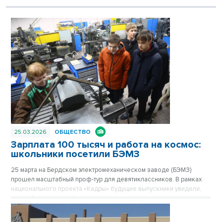
25.03.2026
ОБЩЕСТВО
Зарплата 100 тысяч и работа на космос:
школьники посетили БЭМЗ
25 марта на Бердском электромеханическом заводе (БЭМЗ)
прошел масштабный проф-тур для девятиклассников. В рамках
национального проекта «Кадры» будущие выпускники увидели,
как работает крупнейшее машиностроительное предприятие
региона, обеспечивающее в том числе российскую космонавтику
высокоточными приборами уже 67 лет.