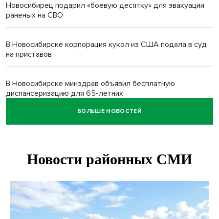
Новосибирец подарил «боевую десятку» для эвакуации
раненых на СВО
В Новосибирске корпорация кукол из США подала в суд
на приставов
В Новосибирске минздрав объявил бесплатную
диспансеризацию для 65-летних
БОЛЬШЕ НОВОСТЕЙ
В Новосибирске врачи прооперировали 25 тысяч
пациентов с катарактой
Знаменитый орангутан Бату отметил юбилей в
новосибирском зоопарке
Новосибирские хирурги спасли сердце восьмиклассницы
с донорским клапаном