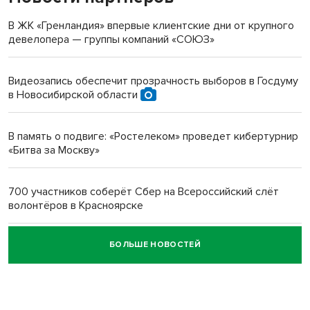
терроризируют жителей
В ЖК «Гренландия» впервые клиентские дни от крупного
девелопера — группы компаний «СОЮЗ»
Инвалид получил условный срок за избиение врачей
протезом под Новосибирском
Видеозапись обеспечит прозрачность выборов в Госдуму
в Новосибирской области
Новосибирский преподаватель с женой вошли в топ-16
многодетных в России
В память о подвиге: «Ростелеком» проведет кибертурнир
«Битва за Москву»
Обновлённое отделение ВТБ открылось в Искитиме
700 участников соберёт Сбер на Всероссийский слёт
волонтёров в Красноярске
БОЛЬШЕ НОВОСТЕЙ
Честный выбор: видеонаблюдение обеспечит
объективность результатов ЕДГ в Новосибирской
области