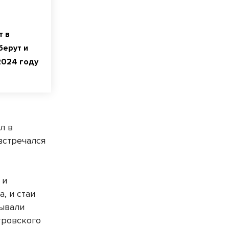
т в
берут и
2024 году
л в
встречался
 и
, и стаи
зывали
тровского