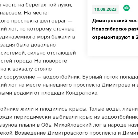
 часто на берегах той лужи,
10.08.2023
 навозом. На месте
ого проспекта шел овраг —
Димитровский мос
ий лог, по которому сточные
Новосибирске раз
единаземного моря бежали в
отремонтируют в 
изация была довольно
 системой, сильно отстающей
остей города. На повороте
на к вокзалу стояло
е сооружение — водоотбойник. Бурный поток попада
ий лог на месте нынешнего проспекта Димитрова и 
чными водами от площади Кондратюка.
бойнике жили и плодились крысы. Талые воды, ливни
ожди периодически выбивали крыс из водоотбойника
ызунов плыли в Обь. Михайловский лог в народе на
екой. Возведение Димитровского проспекта и Дими