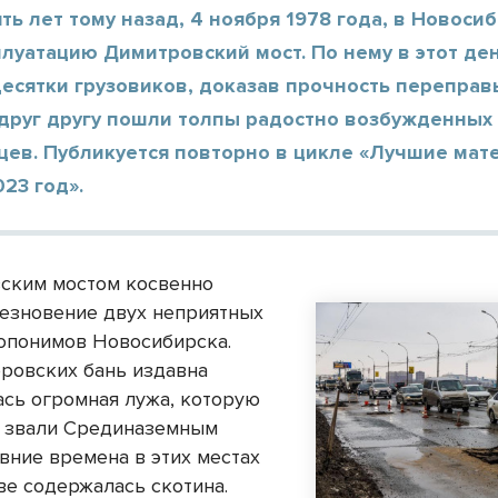
ть лет тому назад, 4 ноября 1978 года, в Новоси
плуатацию Димитровский мост. По нему в этот де
есятки грузовиков, доказав прочность переправы
 друг другу пошли толпы радостно возбужденных
цев. Публикуется повторно в цикле «Лучшие мат
023 год».
ским мостом косвенно
чезновение двух неприятных
опонимов Новосибирска.
ровских бань издавна
ась огромная лужа, которую
 звали Срединаземным
вние времена в этих местах
ве содержалась скотина.