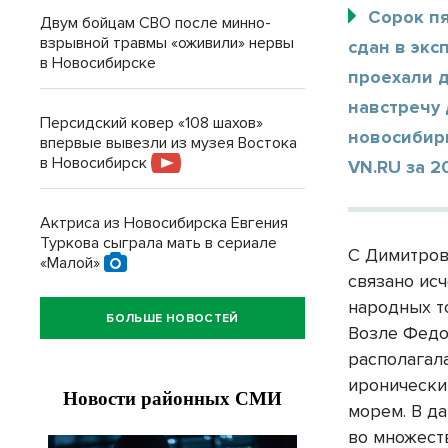
Сорок пя
Двум бойцам СВО после минно-
взрывной травмы «оживили» нервы
сдан в экс
в Новосибирске
проехали д
навстречу
Персидский ковер «108 шахов»
новосибир
впервые вывезли из музея Востока
в Новосибирск
VN.RU за 2
Актриса из Новосибирска Евгения
Туркова сыграла мать в сериале
С Димитров
«Малой»
связано ис
народных т
БОЛЬШЕ НОВОСТЕЙ
Возле Федо
располагал
иронически
морем. В да
во множест