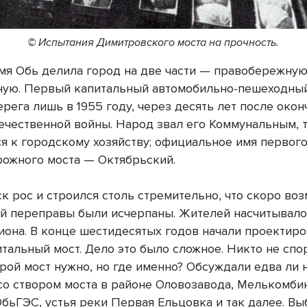
© Испытания Димитровского моста на прочность.
мя Обь делила город на две части — правобережную
ую. Первый капитальный автомобильно-пешеходны
рега лишь в 1955 году, через десять лет после окон
ечественной войны. Народ звал его Коммунальным, т
я к городскому хозяйству; официальное имя первого
ожного моста — Октябрьский.
к рос и строился столь стремительно, что скоро во
й переправы были исчерпаны. Жителей насчитывало
иона. В конце шестидесятых годов начали проектиро
тальный мост. Дело это было сложное. Никто не спор
рой мост нужно, но где именно? Обсуждали едва ли 
 со створом моста в районе Оловозавода, Мелькомби
ОбьГЭС, устья реки Первая Ельцовка и так далее. В