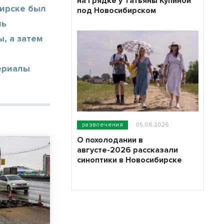
на грядке у Татьяны Купиной
бирске был
под Новосибирском
нь
, а затем
ериалы
развлечения
05.08.2026
О похолодании в
августе-2026 рассказали
синоптики в Новосибирске