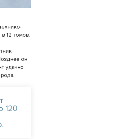
технико-
в 12 томов.
стник
Позднее он
нт удачно
орода.
т
о 120
.