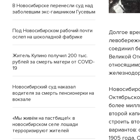
В Новосибирске перенесли суд над
заболевшим экс-гаишником Гусевым
Под Новосибирском рабочий почти
Долгое вре
ослеп на шоколадной фабрике
левобережн
соединил бе
Житель Купино получил 200 тыс.
Великой От
рублей за смерть матери от COVID-
относящимс
19
железнодор
Новосибирский суд наказал
Новосибирс
водителя за смерть пенсионерки на
Октябрьско
вокзале
более милл
второй капи
«Мы живём на пастбище!»: в
строить вто
новосибирском селе лошади
вариантов:
терроризируют жителей
1905 года, 