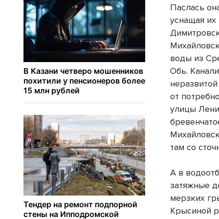
Паслась она
уснащая их
Димитровск
Михайловск
воды из Ср
Обь. Канал
неразвитой
от потребн
улицы Лени
бревенчато
Михайловск
там со сто
А в водоот
затяжные д
мерзких гр
Крысиной р