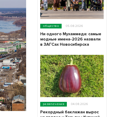
общество
05.08.2026
Ни одного Мухаммеда: самые
модные имена-2026 назвали
в ЗАГСах Новосибирска
развлечения
04.08.2026
Рекордный баклажан вырос