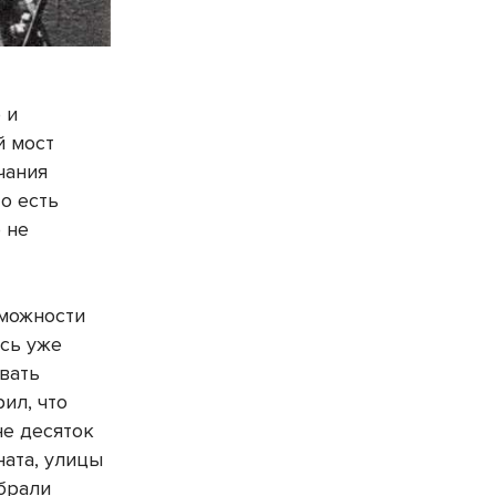
 и
й мост
чания
о есть
 не
зможности
сь уже
вать
ил, что
не десяток
ната, улицы
ыбрали