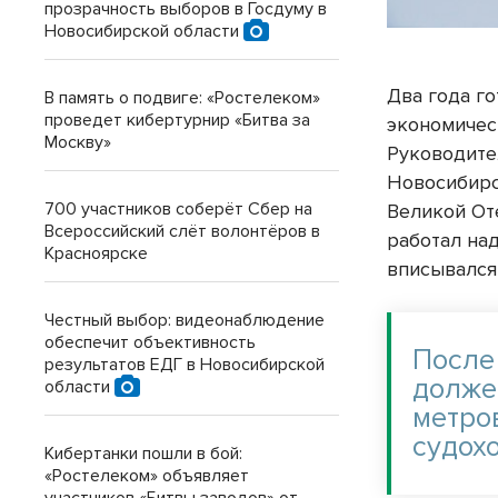
прозрачность выборов в Госдуму в
Новосибирской области
Два года г
В память о подвиге: «Ростелеком»
проведет кибертурнир «Битва за
экономическ
Москву»
Руководите
Новосибирс
700 участников соберёт Сбер на
Великой От
Всероссийский слёт волонтёров в
работал на
Красноярске
вписывался
Честный выбор: видеонаблюдение
обеспечит объективность
После
результатов ЕДГ в Новосибирской
долже
области
метро
судох
Кибертанки пошли в бой:
«Ростелеком» объявляет