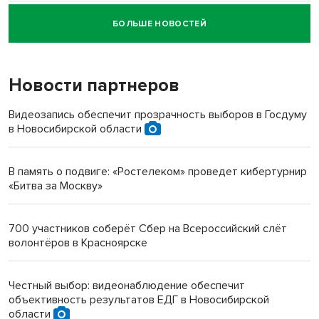
БОЛЬШЕ НОВОСТЕЙ
Новосибирский суд наказал водителя за смерть
пенсионерки на вокзале
Новости партнеров
«Мы живём на пастбище!»: в новосибирском селе лошади
терроризируют жителей
Видеозапись обеспечит прозрачность выборов в Госдуму
в Новосибирской области
Инвалид получил условный срок за избиение врачей
протезом под Новосибирском
В память о подвиге: «Ростелеком» проведет кибертурнир
«Битва за Москву»
Новосибирский преподаватель с женой вошли в топ-16
многодетных в России
700 участников соберёт Сбер на Всероссийский слёт
волонтёров в Красноярске
Обновлённое отделение ВТБ открылось в Искитиме
Честный выбор: видеонаблюдение обеспечит
объективность результатов ЕДГ в Новосибирской
области