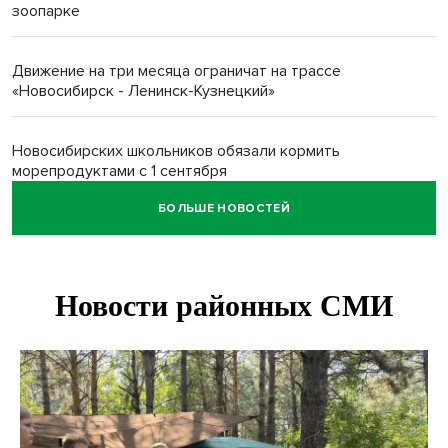
зоопарке
Движение на три месяца ограничат на трассе
«Новосибирск - Ленинск-Кузнецкий»
Новосибирских школьников обязали кормить
морепродуктами с 1 сентября
БОЛЬШЕ НОВОСТЕЙ
Июль-2026 вошел в топ-6 самых жарких за все время
метеонаблюдений в Новосибирске
Секрет при выборе макарон раскрыла новосибирцам
эксперт Ольга Широкова
Перец-змея вырос в огороде жительницы
Каргата