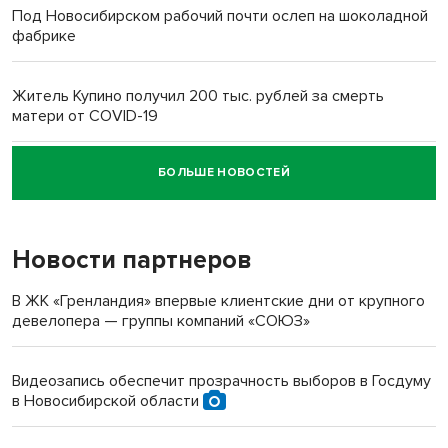
Под Новосибирском рабочий почти ослеп на шоколадной
фабрике
Житель Купино получил 200 тыс. рублей за смерть
матери от COVID-19
БОЛЬШЕ НОВОСТЕЙ
Новосибирский суд наказал водителя за смерть
пенсионерки на вокзале
Новости партнеров
«Мы живём на пастбище!»: в новосибирском селе лошади
терроризируют жителей
В ЖК «Гренландия» впервые клиентские дни от крупного
девелопера — группы компаний «СОЮЗ»
Инвалид получил условный срок за избиение врачей
протезом под Новосибирском
Видеозапись обеспечит прозрачность выборов в Госдуму
в Новосибирской области
Новосибирский преподаватель с женой вошли в топ-16
многодетных в России