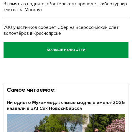
В память о подвиге: «Ростелеком» проведет кибертурнир
«Битва за Москву»
Обновлённое отделение ВТБ открылось в Искитиме
700 участников соберёт Сбер на Всероссийский слёт
волонтёров в Красноярске
БОЛЬШЕ НОВОСТЕЙ
Честный выбор: видеонаблюдение обеспечит
объективность результатов ЕДГ в Новосибирской
области
Самое читаемое:
Ни одного Мухаммеда: самые модные имена-2026
назвали в ЗАГСах Новосибирска