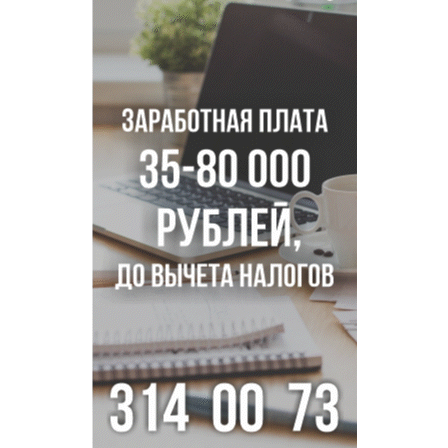
Покрытие рулежных дорожек обновили в аэропорту
Толмачево по нацпроекту
В Новосибирске зафиксирован рост заболеваемости
энтеровирусной инфекцией
В Новосибирске осудили внука за продажу дедова ружья
псевдо-мигранту