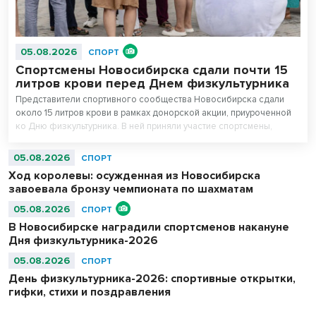
05.08.2026
СПОРТ
Спортсмены Новосибирска сдали почти 15
литров крови перед Днем физкультурника
Представители спортивного сообщества Новосибирска сдали
около 15 литров крови в рамках донорской акции, приуроченной
ко Дню физкультурника. В ней приняли участие спортсмены,
сотрудники регионального министерства физической культуры и
спорта, управления физической культуры и спорта мэрии города, а
05.08.2026
СПОРТ
также работники подведомственных учреждений.
Ход королевы: осужденная из Новосибирска
завоевала бронзу чемпионата по шахматам
05.08.2026
СПОРТ
В Новосибирске наградили спортсменов накануне
Дня физкультурника-2026
05.08.2026
СПОРТ
День физкультурника-2026: спортивные открытки,
гифки, стихи и поздравления