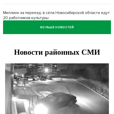
Миллион за переезд: в сёла Новосибирской области едут
20 работников культуры
БОЛЬШЕ НОВОСТЕЙ
О похолодании в августе-2026 рассказали синоптики в
Новосибирске
В Новосибирске минтранс наказал 8 таксистов без
страховки
Андрей Травников поблагодарил новосибирских
строителей за вклад в развитие региона
Новосибирский метрополитен начал ремонт входа на
«Красном проспекте»