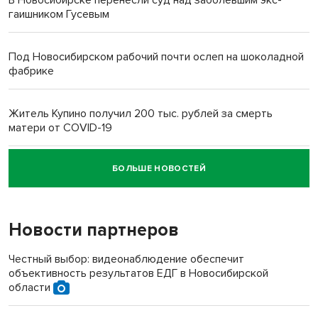
В Новосибирске перенесли суд над заболевшим экс-
гаишником Гусевым
Под Новосибирском рабочий почти ослеп на шоколадной
фабрике
Житель Купино получил 200 тыс. рублей за смерть
матери от COVID-19
БОЛЬШЕ НОВОСТЕЙ
Новосибирский суд наказал водителя за смерть
пенсионерки на вокзале
Новости партнеров
«Мы живём на пастбище!»: в новосибирском селе лошади
терроризируют жителей
Честный выбор: видеонаблюдение обеспечит
объективность результатов ЕДГ в Новосибирской
Инвалид получил условный срок за избиение врачей
области
протезом под Новосибирском