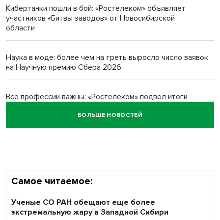
Кибертанки пошли в бой: «Ростелеком» объявляет
Новосибирский преподаватель с женой вошли в топ-16
участников «Битвы заводов» от Новосибирской
многодетных в России
области
Обновлённое отделение ВТБ открылось в Искитиме
Наука в моде: более чем на треть выросло число заявок
на Научную премию Сбера 2026
Все профессии важны: «Ростелеком» подвел итоги
всероссийского флешмоба #явлияю
БОЛЬШЕ НОВОСТЕЙ
Сибирские пенсионеры говорят «спасибо» интернету
Самое читаемое:
Ученые СО РАН обещают еще более
экстремальную жару в Западной Сибири