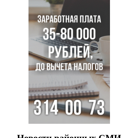
Под Новосибирском двое пострадали в ДТП с
перевернувшейся «ГАЗелью»
Легендарный хоккеист Тарасенко вернулся к брату в
Новосибирск