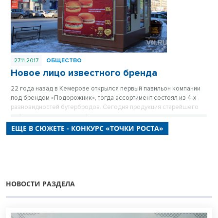
27.11.2017
ОБЩЕСТВО
Новое лицо известного бренда
22 года назад в Кемерове открылся первый павильон компании
под брендом «Подорожник», тогда ассортимент состоял из 4-х
разновидностей бутербродов. Сегодня продукция старейшего
сибирского оператора общественного питания реализуется в
более чем 700 точках Новосибирской области, Алтайского края
ЕЩЕ В СЮЖЕТЕ - КОНКУРС «ТОЧКИ РОСТА»
и Кузбасса, из них 50 точек в Новосибирске. Собственники ДК
«Подорожник» Татьяна и Владимир Фомины рассказали нам об
истории и планах компании.
НОВОСТИ РАЗДЕЛА