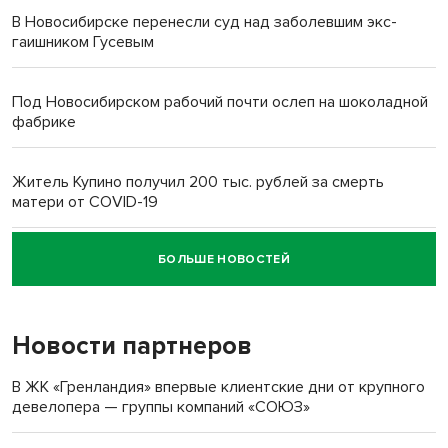
В Новосибирске перенесли суд над заболевшим экс-
гаишником Гусевым
Под Новосибирском рабочий почти ослеп на шоколадной
фабрике
Житель Купино получил 200 тыс. рублей за смерть
матери от COVID-19
БОЛЬШЕ НОВОСТЕЙ
Новосибирский суд наказал водителя за смерть
пенсионерки на вокзале
Новости партнеров
«Мы живём на пастбище!»: в новосибирском селе лошади
терроризируют жителей
В ЖК «Гренландия» впервые клиентские дни от крупного
девелопера — группы компаний «СОЮЗ»
Инвалид получил условный срок за избиение врачей
протезом под Новосибирском