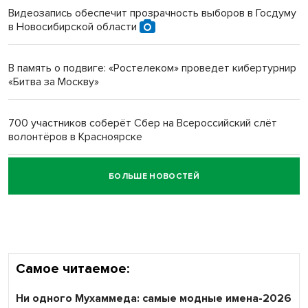
Видеозапись обеспечит прозрачность выборов в Госдуму
в Новосибирской области
Новосибирский преподаватель с женой вошли в топ-16
многодетных в России
В память о подвиге: «Ростелеком» проведет кибертурнир
«Битва за Москву»
Обновлённое отделение ВТБ открылось в Искитиме
700 участников соберёт Сбер на Всероссийский слёт
волонтёров в Красноярске
БОЛЬШЕ НОВОСТЕЙ
Честный выбор: видеонаблюдение обеспечит
объективность результатов ЕДГ в Новосибирской
области
Самое читаемое:
Ни одного Мухаммеда: самые модные имена-2026