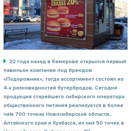
22 года назад в Кемерове открылся первый
павильон компании под брендом
«Подорожник», тогда ассортимент состоял из
4-х разновидностей бутербродов. Сегодня
продукция старейшего сибирского оператора
общественного питания реализуется в более
чем 700 точках Новосибирской области,
Алтайского края и Кузбасса, из них 50 точек в