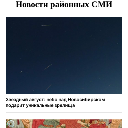
Персидский ковер «108 шахов» впервые вывезли из музея
Востока в Новосибирск
Актриса из Новосибирска Евгения Туркова сыграла мать
в сериале «Малой»
Трех туберкулезников под конвоем доставили в
больницу Новосибирской области