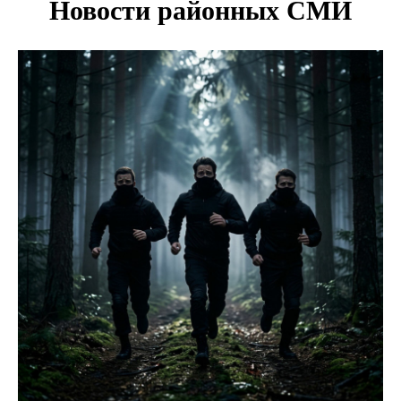
Двум бойцам СВО после минно-взрывной травмы
«оживили» нервы в Новосибирске
Персидский ковер «108 шахов» впервые вывезли из музея
Востока в Новосибирск
Актриса из Новосибирска Евгения Туркова сыграла мать
в сериале «Малой»