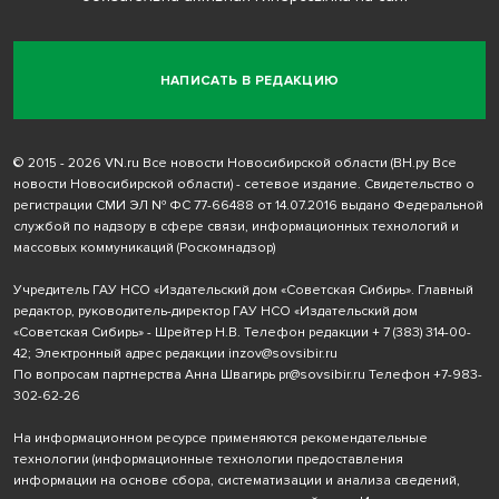
НАПИСАТЬ В РЕДАКЦИЮ
© 2015 - 2026 VN.ru Все новости Новосибирской области (ВН.ру Все
новости Новосибирской области) - сетевое издание. Свидетельство о
регистрации СМИ ЭЛ № ФС 77-66488 от 14.07.2016 выдано Федеральной
службой по надзору в сфере связи, информационных технологий и
массовых коммуникаций (Роскомнадзор)
Учредитель ГАУ НСО «Издательский дом «Советская Сибирь». Главный
редактор, руководитель-директор ГАУ НСО «Издательский дом
«Советская Сибирь» - Шрейтер Н.В. Телефон редакции
+ 7 (383) 314-00-
42
; Электронный адрес редакции
inzov@sovsibir.ru
По вопросам партнерства Анна Швагирь
pr@sovsibir.ru
Телефон
+7-983-
302-62-26
На информационном ресурсе применяются рекомендательные
технологии
(информационные технологии предоставления
информации на основе сбора, систематизации и анализа сведений,