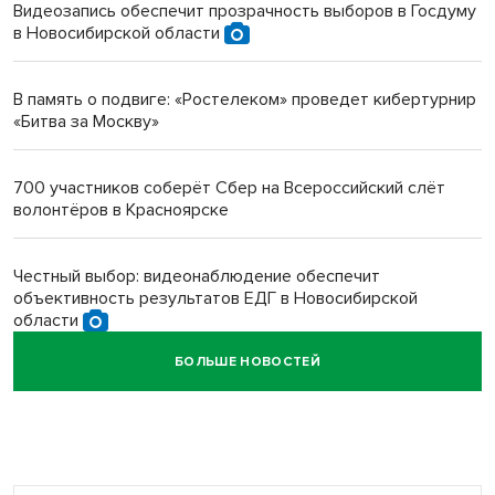
Видеозапись обеспечит прозрачность выборов в Госдуму
в Новосибирской области
Инвалид получил условный срок за избиение врачей
протезом под Новосибирском
В память о подвиге: «Ростелеком» проведет кибертурнир
«Битва за Москву»
Новосибирский преподаватель с женой вошли в топ-16
многодетных в России
700 участников соберёт Сбер на Всероссийский слёт
волонтёров в Красноярске
Обновлённое отделение ВТБ открылось в Искитиме
Честный выбор: видеонаблюдение обеспечит
объективность результатов ЕДГ в Новосибирской
области
БОЛЬШЕ НОВОСТЕЙ
Кибертанки пошли в бой: «Ростелеком» объявляет
участников «Битвы заводов» от Новосибирской
области