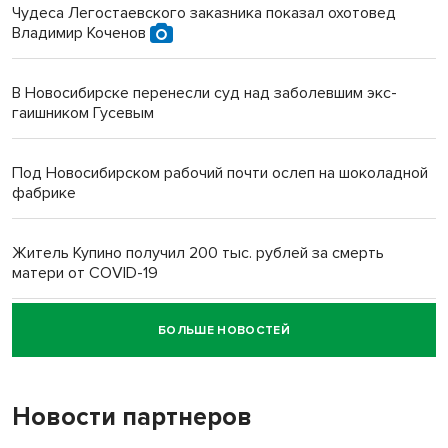
Чудеса Легостаевского заказника показал охотовед
Владимир Коченов
В Новосибирске перенесли суд над заболевшим экс-
гаишником Гусевым
Под Новосибирском рабочий почти ослеп на шоколадной
фабрике
Житель Купино получил 200 тыс. рублей за смерть
матери от COVID-19
БОЛЬШЕ НОВОСТЕЙ
Новосибирский суд наказал водителя за смерть
пенсионерки на вокзале
Новости партнеров
«Мы живём на пастбище!»: в новосибирском селе лошади
терроризируют жителей