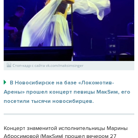
Стоп-кадр с сайта vk.com/maksimsinger
В Новосибирске на базе «Локомотив-
Арены» прошел концерт певицы МакSим, его
посетили тысячи новосибирцев.
Концерт знаменитой исполнительницы Марины
Абросимовой (МакSим) прошел вечером 27