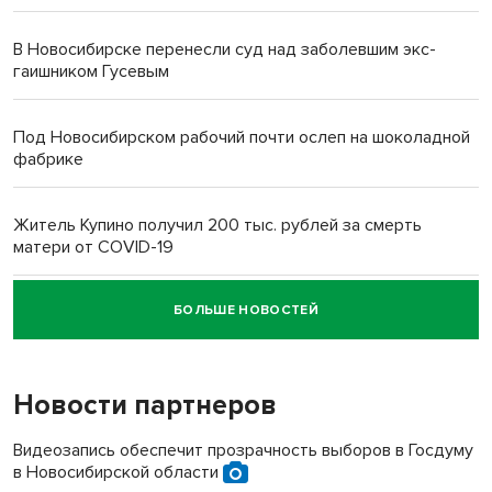
В Новосибирске перенесли суд над заболевшим экс-
гаишником Гусевым
Под Новосибирском рабочий почти ослеп на шоколадной
фабрике
Житель Купино получил 200 тыс. рублей за смерть
матери от COVID-19
БОЛЬШЕ НОВОСТЕЙ
Новосибирский суд наказал водителя за смерть
пенсионерки на вокзале
Новости партнеров
«Мы живём на пастбище!»: в новосибирском селе лошади
терроризируют жителей
Видеозапись обеспечит прозрачность выборов в Госдуму
в Новосибирской области
Инвалид получил условный срок за избиение врачей