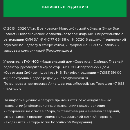
НАПИСАТЬ В РЕДАКЦИЮ
© 2015 - 2026 VN.ru Все новости Новосибирской области (ВН.ру Все
новости Новосибирской области) - сетевое издание. Свидетельство о
регистрации СМИ ЭЛ № ФС 77-66488 от 14.07.2016 выдано Федеральной
службой по надзору в сфере связи, информационных технологий и
массовых коммуникаций (Роскомнадзор)
Учредитель ГАУ НСО «Издательский дом «Советская Сибирь». Главный
редактор, руководитель-директор ГАУ НСО «Издательский дом
«Советская Сибирь» - Шрейтер Н.В. Телефон редакции
+ 7 (383) 314-00-
42
; Электронный адрес редакции
inzov@sovsibir.ru
По вопросам партнерства Анна Швагирь
pr@sovsibir.ru
Телефон
+7-983-
302-62-26
На информационном ресурсе применяются рекомендательные
технологии
(информационные технологии предоставления
информации на основе сбора, систематизации и анализа сведений,
относящихся к предпочтениям пользователей сети «Интернет»,
находящихся на территории Российской Федерации).