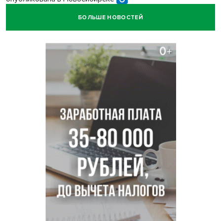
БОЛЬШЕ НОВОСТЕЙ
Прогноз погоды на 8-9 августа в Новосибирске сделали
синоптики
Площадки для контроля перегруза начали строить на
въездах в Новосибирск
Дольщики долгостроя на Титова в Новосибирске
получили ключи от квартир
Доля рыночной ипотеки в России превысила 50% по
итогам июля 2026 года