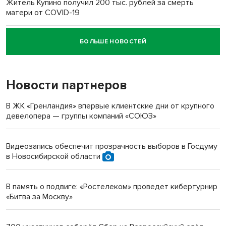
Житель Купино получил 200 тыс. рублей за смерть
матери от COVID-19
БОЛЬШЕ НОВОСТЕЙ
Новосибирский суд наказал водителя за смерть
пенсионерки на вокзале
Новости партнеров
«Мы живём на пастбище!»: в новосибирском селе лошади
терроризируют жителей
В ЖК «Гренландия» впервые клиентские дни от крупного
девелопера — группы компаний «СОЮЗ»
Инвалид получил условный срок за избиение врачей
протезом под Новосибирском
Видеозапись обеспечит прозрачность выборов в Госдуму
в Новосибирской области
Новосибирский преподаватель с женой вошли в топ-16
многодетных в России
В память о подвиге: «Ростелеком» проведет кибертурнир
«Битва за Москву»
Обновлённое отделение ВТБ открылось в Искитиме