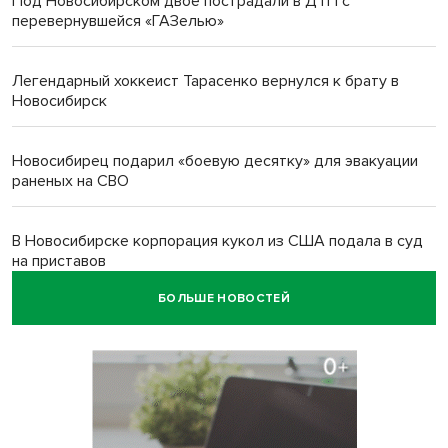
Под Новосибирском двое пострадали в ДТП с
перевернувшейся «ГАЗелью»
Легендарный хоккеист Тарасенко вернулся к брату в
Новосибирск
Новосибирец подарил «боевую десятку» для эвакуации
раненых на СВО
В Новосибирске корпорация кукол из США подала в суд
на приставов
БОЛЬШЕ НОВОСТЕЙ
В Новосибирске минздрав объявил бесплатную
диспансеризацию для 65-летних
В Новосибирске врачи прооперировали 25 тысяч
пациентов с катарактой