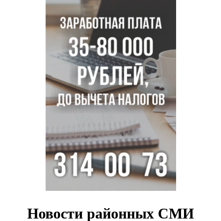
Знаменитый орангутан Бату отметил юбилей в
новосибирском зоопарке
Новосибирские хирурги спасли сердце восьмиклассницы
с донорским клапаном