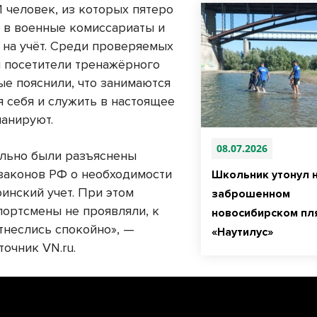
1 человек, из которых пятеро
 в военные комиссариаты и
 на учёт. Среди проверяемых
и посетители тренажёрного
ые пояснили, что занимаются
я себя и служить в настоящее
ланируют.
08.07.2026
льно были разъяснены
законов РФ о необходимости
Школьник утонул 
оинский учет. При этом
заброшенном
портсмены не проявляли, к
новосибирском пл
тнеслись спокойно», —
«Наутилус»
очник VN.ru.