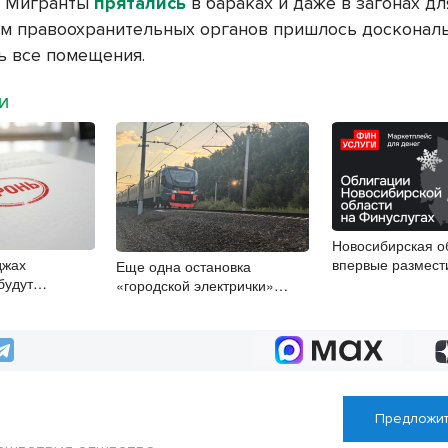
. Мигранты
прятались
в бараках и даже в загонах д
м правоохранительных органов пришлось досконал
ь все помещения.
МИ
Новосибирская о
джах
впервые размест
Еще одна остановка
будут
облигации
«городской электрички»
 со школы
появится в Новосибирске
Предложит