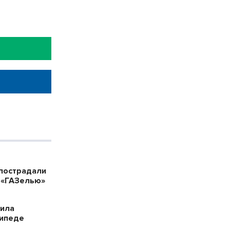
пострадали
 «ГАЗелью»
била
сипеде