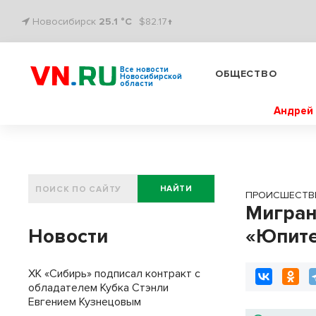
Новосибирск
25.1 °C
$82.17↑
Все новости
ОБЩЕСТВО
Новосибирской
области
Андрей 
НАЙТИ
ПРОИСШЕСТВ
Мигран
Новости
«Юпите
ХК «Сибирь» подписал контракт с
обладателем Кубка Стэнли
Евгением Кузнецовым