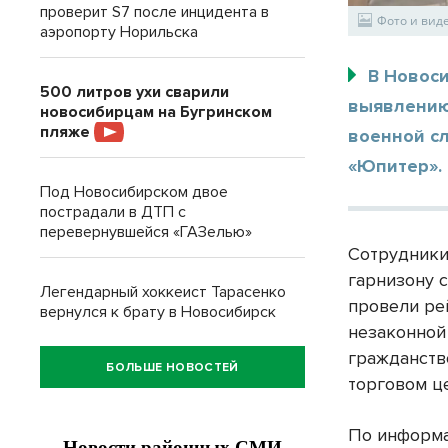
проверит S7 после инцидента в
Фото и виде
аэропорту Норильска
В Новос
500 литров ухи сварили
выявлению 
новосибирцам на Бугринском
пляже
военной с
«Юпитер».
Под Новосибирском двое
пострадали в ДТП с
перевернувшейся «ГАЗелью»
Сотрудники
гарнизону 
Легендарный хоккеист Тарасенко
провели ре
вернулся к брату в Новосибирск
незаконной
гражданств
БОЛЬШЕ НОВОСТЕЙ
торговом ц
По информа