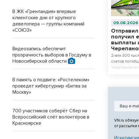
В ЖК «Гренландия» впервые
клиентские дни от крупного
09.08.2026
девелопера — группы компаний
«СОЮЗ»
Отправил
получил 
выплаты 
Черепано
Видеозапись обеспечит
прозрачность выборов в Госдуму в
2 млн 300 тыс
Новосибирской области
счетов погибш
Черепановског
суде, обвиняе
инвалида детс
В память о подвиге: «Ростелеком»
проведет кибертурнир «Битва за
Москву»
700 участников соберёт Сбер на
Всероссийский слёт волонтёров в
VN.ru обязуе
Красноярске
от рассылки
Искитимски