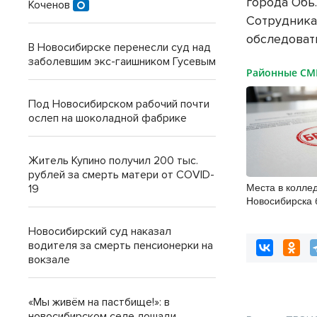
города Обь
Коченов
Сотрудника
обследоват
В Новосибирске перенесли суд над
заболевшим экс-гаишником Гусевым
Районные С
Под Новосибирском рабочий почти
ослеп на шоколадной фабрике
Житель Купино получил 200 тыс.
рублей за смерть матери от COVID-
Места в колле
19
Новосибирска 
«бронировать»
Новосибирский суд наказал
водителя за смерть пенсионерки на
вокзале
«Мы живём на пастбище!»: в
новосибирском селе лошади