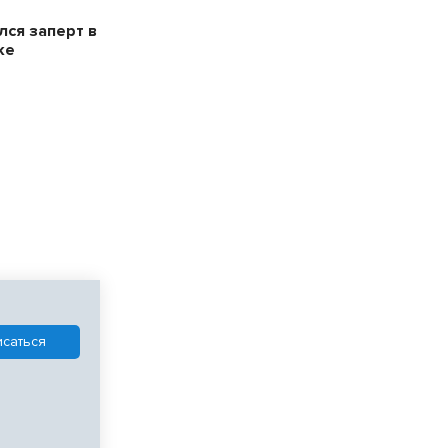
лся заперт в
ке