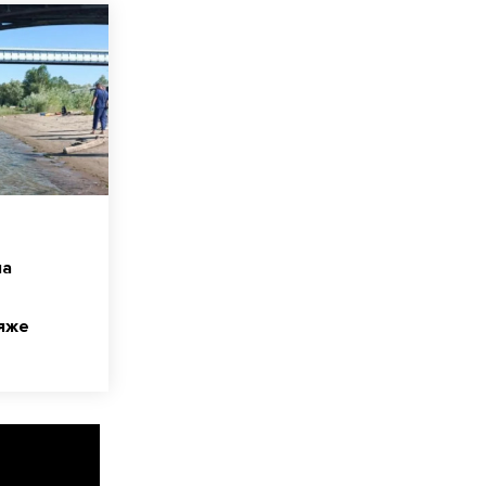
на
яже