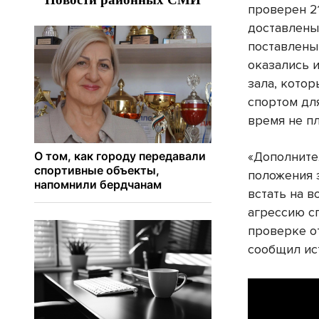
проверен 2
доставлены
поставлены
оказались 
зала, котор
спортом дл
время не п
«Дополните
положения 
встать на в
агрессию с
проверке о
сообщил ист