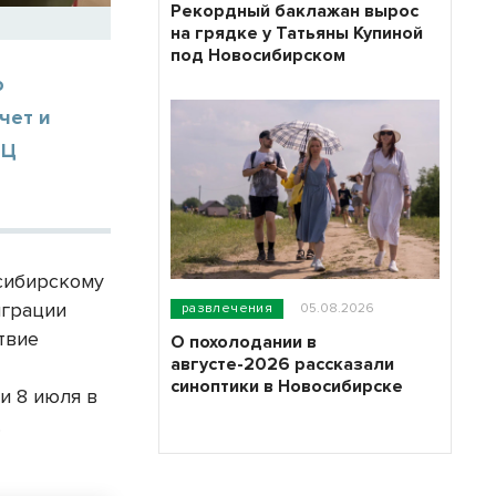
Рекордный баклажан вырос
на грядке у Татьяны Купиной
под Новосибирском
о
чет и
ТЦ
осибирскому
играции
развлечения
05.08.2026
твие
О похолодании в
августе-2026 рассказали
синоптики в Новосибирске
и 8 июля в
.