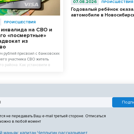
07.08.2026
ПРОИСШЕСТВИЯ
Годовалый ребёнок оказа
автомобиле в Новосибирс
ПРОИСШЕСТВИЯ
 инвалида на СВО и
его «посмертные»
адвокат из
во
яч рублей присвоил с банковских
его участника СВО житель
о района. Как установили в
мый сам отправил знакомого
тва на спецоперацию.
тся не передавать Ваш e-mail третьей стороне. Отписаться
 можно в любой момент
й маньяк: капитан Чеплыгин рассказывает