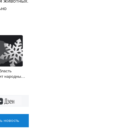
ля животных.
ьно
бласть
ит народные
Дзен
ь новость