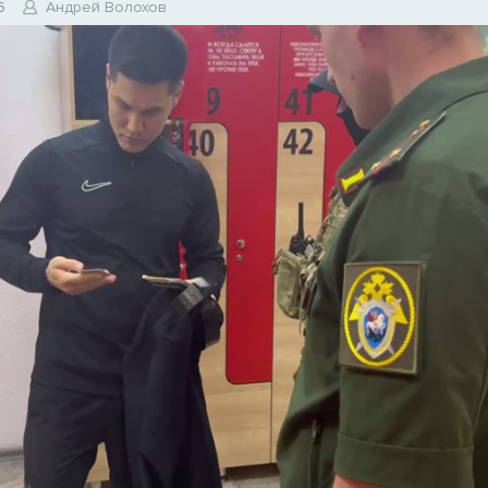
6
Андрей Волохов