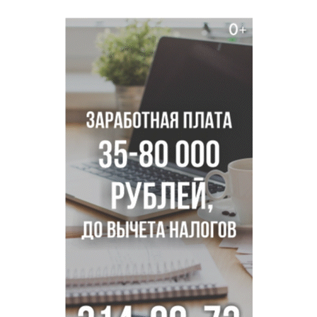
диспансеризацию для 65-летних
В Новосибирске врачи прооперировали 25 тысяч
пациентов с катарактой
Знаменитый орангутан Бату отметил юбилей в
новосибирском зоопарке
Новосибирские хирурги спасли сердце восьмиклассницы
с донорским клапаном