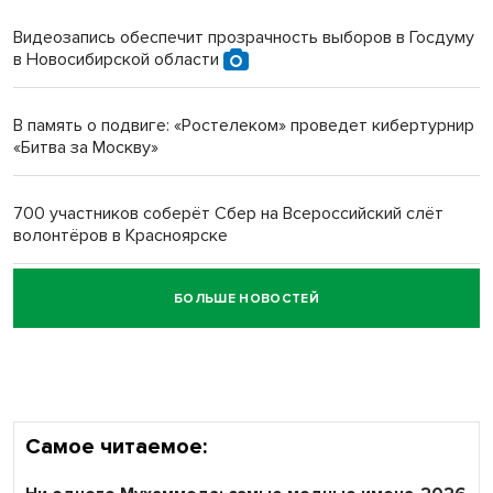
протезом под Новосибирском
Видеозапись обеспечит прозрачность выборов в Госдуму
в Новосибирской области
Новосибирский преподаватель с женой вошли в топ-16
многодетных в России
В память о подвиге: «Ростелеком» проведет кибертурнир
«Битва за Москву»
Обновлённое отделение ВТБ открылось в Искитиме
700 участников соберёт Сбер на Всероссийский слёт
волонтёров в Красноярске
БОЛЬШЕ НОВОСТЕЙ
Честный выбор: видеонаблюдение обеспечит
объективность результатов ЕДГ в Новосибирской
области
Самое читаемое: