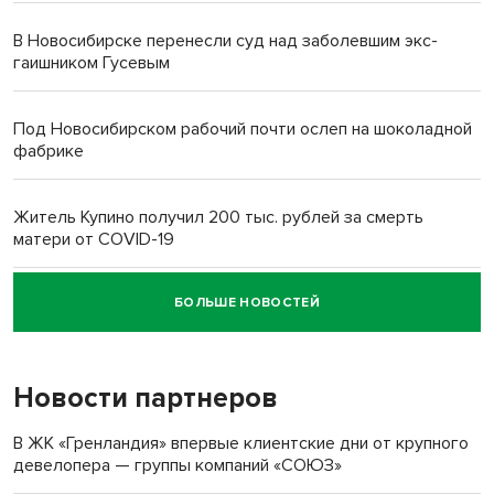
В Новосибирске перенесли суд над заболевшим экс-
гаишником Гусевым
Под Новосибирском рабочий почти ослеп на шоколадной
фабрике
Житель Купино получил 200 тыс. рублей за смерть
матери от COVID-19
БОЛЬШЕ НОВОСТЕЙ
Новосибирский суд наказал водителя за смерть
пенсионерки на вокзале
Новости партнеров
«Мы живём на пастбище!»: в новосибирском селе лошади
терроризируют жителей
В ЖК «Гренландия» впервые клиентские дни от крупного
девелопера — группы компаний «СОЮЗ»
Инвалид получил условный срок за избиение врачей