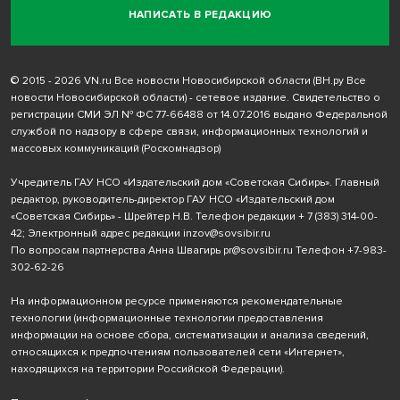
НАПИСАТЬ В РЕДАКЦИЮ
© 2015 - 2026 VN.ru Все новости Новосибирской области (ВН.ру Все
новости Новосибирской области) - сетевое издание. Свидетельство о
регистрации СМИ ЭЛ № ФС 77-66488 от 14.07.2016 выдано Федеральной
службой по надзору в сфере связи, информационных технологий и
массовых коммуникаций (Роскомнадзор)
Учредитель ГАУ НСО «Издательский дом «Советская Сибирь». Главный
редактор, руководитель-директор ГАУ НСО «Издательский дом
«Советская Сибирь» - Шрейтер Н.В. Телефон редакции
+ 7 (383) 314-00-
42
; Электронный адрес редакции
inzov@sovsibir.ru
По вопросам партнерства Анна Швагирь
pr@sovsibir.ru
Телефон
+7-983-
302-62-26
На информационном ресурсе применяются рекомендательные
технологии
(информационные технологии предоставления
информации на основе сбора, систематизации и анализа сведений,
относящихся к предпочтениям пользователей сети «Интернет»,
находящихся на территории Российской Федерации).