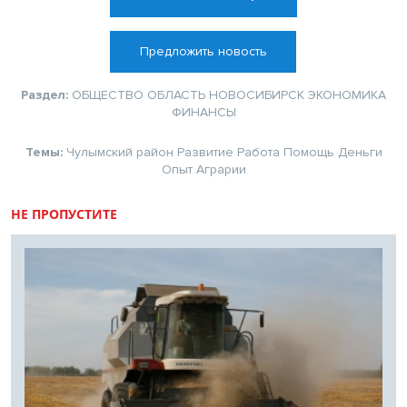
Предложить новость
Раздел:
ОБЩЕСТВО
ОБЛАСТЬ
НОВОСИБИРСК
ЭКОНОМИКА
ФИНАНСЫ
Темы:
Чулымский район
Развитие
Работа
Помощь
Деньги
Опыт
Аграрии
НЕ ПРОПУСТИТЕ