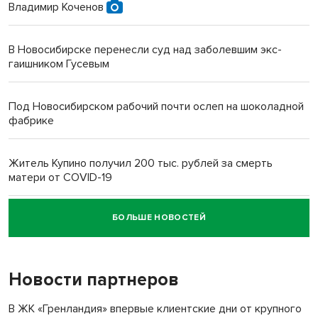
Владимир Коченов
В Новосибирске перенесли суд над заболевшим экс-
гаишником Гусевым
Под Новосибирском рабочий почти ослеп на шоколадной
фабрике
Житель Купино получил 200 тыс. рублей за смерть
матери от COVID-19
БОЛЬШЕ НОВОСТЕЙ
Новосибирский суд наказал водителя за смерть
пенсионерки на вокзале
Новости партнеров
«Мы живём на пастбище!»: в новосибирском селе лошади
терроризируют жителей
В ЖК «Гренландия» впервые клиентские дни от крупного