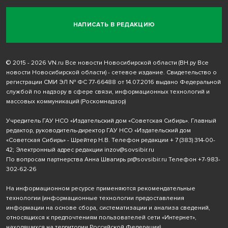
НАПИСАТЬ В РЕДАКЦИЮ
© 2015 - 2026 VN.ru Все новости Новосибирской области (ВН.ру Все
новости Новосибирской области) - сетевое издание. Свидетельство о
регистрации СМИ ЭЛ № ФС 77-66488 от 14.07.2016 выдано Федеральной
службой по надзору в сфере связи, информационных технологий и
массовых коммуникаций (Роскомнадзор)
Учредитель ГАУ НСО «Издательский дом «Советская Сибирь». Главный
редактор, руководитель-директор ГАУ НСО «Издательский дом
«Советская Сибирь» - Шрейтер Н.В. Телефон редакции
+ 7 (383) 314-00-
42
; Электронный адрес редакции
inzov@sovsibir.ru
По вопросам партнерства Анна Швагирь
pr@sovsibir.ru
Телефон
+7-983-
302-62-26
На информационном ресурсе применяются рекомендательные
технологии
(информационные технологии предоставления
информации на основе сбора, систематизации и анализа сведений,
относящихся к предпочтениям пользователей сети «Интернет»,
находящихся на территории Российской Федерации).