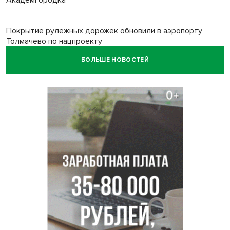
Покрытие рулежных дорожек обновили в аэропорту
Толмачево по нацпроекту
БОЛЬШЕ НОВОСТЕЙ
В Новосибирске зафиксирован рост заболеваемости
энтеровирусной инфекцией
В Новосибирске осудили внука за продажу дедова ружья
псевдо-мигранту
В Новосибирске по КРТ сдали первую очередь
миниполиса «Фора»
О пустырях в центре Новосибирска из-за лимита
площади КРТ предупредили эксперты