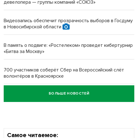
девелопера — группы компаний «СОЮЗ»
Инвалид получил условный срок за избиение врачей
протезом под Новосибирском
Видеозапись обеспечит прозрачность выборов в Госдуму
в Новосибирской области
Новосибирский преподаватель с женой вошли в топ-16
многодетных в России
В память о подвиге: «Ростелеком» проведет кибертурнир
«Битва за Москву»
Обновлённое отделение ВТБ открылось в Искитиме
700 участников соберёт Сбер на Всероссийский слёт
волонтёров в Красноярске
БОЛЬШЕ НОВОСТЕЙ
Честный выбор: видеонаблюдение обеспечит
объективность результатов ЕДГ в Новосибирской
области
Самое читаемое: