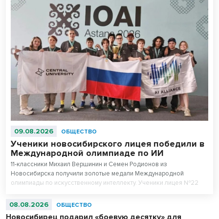
09.08.2026
ОБЩЕСТВО
Ученики новосибирского лицея победили в
Международной олимпиаде по ИИ
11-классники Михаил Вершинин и Семен Родионов из
Новосибирска получили золотые медали Международной
олимпиады по искусственному интеллекту. Ученики лицея №22
«Надежда Сибири» в составе российской сборной стали
абсолютными чемпионами соревнований.
08.08.2026
ОБЩЕСТВО
Новосибирец подарил «боевую десятку» для