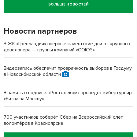
БОЛЬШЕ НОВОСТЕЙ
Новосибирский суд наказал водителя за смерть
пенсионерки на вокзале
Новости партнеров
«Мы живём на пастбище!»: в новосибирском селе лошади
терроризируют жителей
В ЖК «Гренландия» впервые клиентские дни от крупного
девелопера — группы компаний «СОЮЗ»
Инвалид получил условный срок за избиение врачей
протезом под Новосибирском
Видеозапись обеспечит прозрачность выборов в Госдуму
в Новосибирской области
Новосибирский преподаватель с женой вошли в топ-16
многодетных в России
В память о подвиге: «Ростелеком» проведет кибертурнир
«Битва за Москву»
Обновлённое отделение ВТБ открылось в Искитиме
700 участников соберёт Сбер на Всероссийский слёт
волонтёров в Красноярске