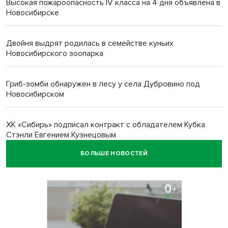
Высокая пожароопасность IV класса на 4 дня объявлена в
Новосибирске
Двойня выдрят родилась в семействе куньих
Новосибирского зоопарка
Гриб-зомби обнаружен в лесу у села Дубровино под
Новосибирском
ХК «Сибирь» подписал контракт с обладателем Кубка
Стэнли Евгением Кузнецовым
БОЛЬШЕ НОВОСТЕЙ
Отправил инвалида на СВО и получил его «посмертные»
выплаты адвокат из Черепаново
Андрей Травников поздравил новосибирцев с
юбилейным Днем строителя