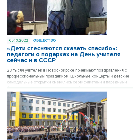
05.10.2022
ОБЩЕСТВО
«Дети стесняются сказать спасибо»:
педагоги о подарках на День учителя
сейчас и в СССР
20 тысяч учителей в Новосибирске принимают поздравления с
профессиональным праздником. Школьные концерты и детские
самодельные открытки сменились сертификатами и парадными
букетами от родительского комитета. Каким подаркам рады сами
учителя, выяснил VN.ru.