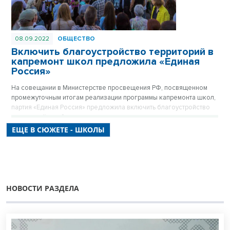
08.09.2022
ОБЩЕСТВО
Включить благоустройство территорий в
капремонт школ предложила «Единая
Россия»
На совещании в Министерстве просвещения РФ, посвященном
промежуточным итогам реализации программы капремонта школ,
партия «Единая Россия» предложила включить благоустройство
территорий в работы по капитальному ремонту школ, а также
создать реестр недобросовестных подрядчиков, которые
ЕЩЕ В СЮЖЕТЕ - ШКОЛЫ
срывают сроки проведения работ.
НОВОСТИ РАЗДЕЛА