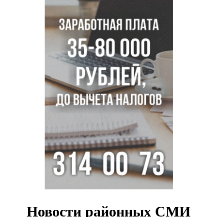
Ученики новосибирского лицея победили в
Международной олимпиаде по ИИ
Остановку электричек о.п. Радуга Сибири начали строить
в Новосибирске