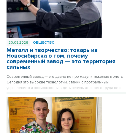
20.05.2026
ОБЩЕСТВО
Металл и творчество: токарь из
Новосибирска о том, почему
современный завод — это территория
сильных
Современный завод — это давно не про мазут и тяжелые молоты.
Сегодня это высокие технологии, станки с программным
управлением и возможность видеть результат своего труда не в
цифровых таблицах, а в реальных деталях, без которых не взлетит
самолет и не заработает сложнейшая техника. История 27-
летнего Романа Кузнецова с новосибирского завода АО «Экран
ФЭП» — это честный рассказ молодого парня о том, как за
несколько лет пройти путь от монотонного труда до творческого
мастерства и почему работа руками сегодня становится новым
интеллектуальным вызовом.