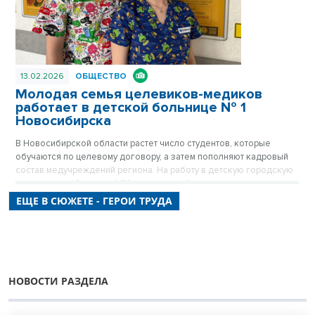
13.02.2026
ОБЩЕСТВО
Молодая семья целевиков-медиков
работает в детской больнице № 1
Новосибирска
В Новосибирской области растет число студентов, которые
обучаются по целевому договору, а затем пополняют кадровый
состав медучреждений региона. На работу в детскую городскую
клиническую больницу № 1 вышла семейная пара молодых
врачей. Романтическую историю ко Дню всех влюбленных
ЕЩЕ В СЮЖЕТЕ - ГЕРОИ ТРУДА
рассказала пресс-службе областного Минздрава.
НОВОСТИ РАЗДЕЛА