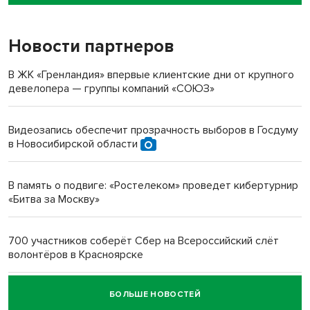
пенсионерки на вокзале
Новости партнеров
«Мы живём на пастбище!»: в новосибирском селе лошади
терроризируют жителей
В ЖК «Гренландия» впервые клиентские дни от крупного
девелопера — группы компаний «СОЮЗ»
Инвалид получил условный срок за избиение врачей
протезом под Новосибирском
Видеозапись обеспечит прозрачность выборов в Госдуму
в Новосибирской области
Новосибирский преподаватель с женой вошли в топ-16
многодетных в России
В память о подвиге: «Ростелеком» проведет кибертурнир
«Битва за Москву»
Обновлённое отделение ВТБ открылось в Искитиме
700 участников соберёт Сбер на Всероссийский слёт
волонтёров в Красноярске
БОЛЬШЕ НОВОСТЕЙ
Честный выбор: видеонаблюдение обеспечит