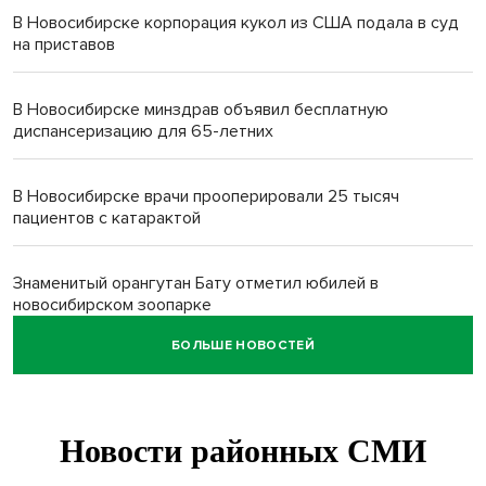
В Новосибирске корпорация кукол из США подала в суд
на приставов
В Новосибирске минздрав объявил бесплатную
диспансеризацию для 65-летних
В Новосибирске врачи прооперировали 25 тысяч
пациентов с катарактой
Знаменитый орангутан Бату отметил юбилей в
новосибирском зоопарке
БОЛЬШЕ НОВОСТЕЙ
Новосибирские хирурги спасли сердце восьмиклассницы
с донорским клапаном
Более тысячи новосибирцев открыли День
физкультурника на набережной