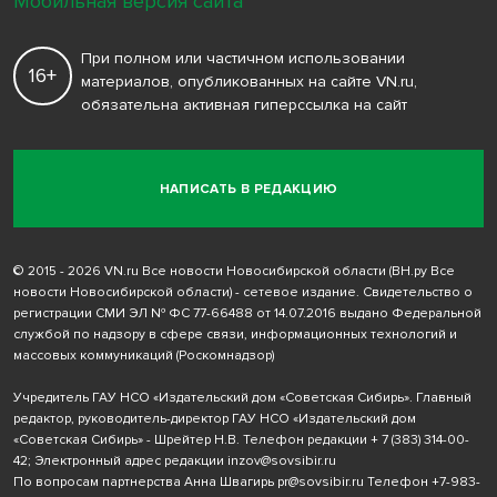
Мобильная версия сайта
При полном или частичном использовании
16+
материалов, опубликованных на сайте VN.ru,
обязательна активная гиперссылка на сайт
НАПИСАТЬ В РЕДАКЦИЮ
© 2015 - 2026 VN.ru Все новости Новосибирской области (ВН.ру Все
новости Новосибирской области) - сетевое издание. Свидетельство о
регистрации СМИ ЭЛ № ФС 77-66488 от 14.07.2016 выдано Федеральной
службой по надзору в сфере связи, информационных технологий и
массовых коммуникаций (Роскомнадзор)
Учредитель ГАУ НСО «Издательский дом «Советская Сибирь». Главный
редактор, руководитель-директор ГАУ НСО «Издательский дом
«Советская Сибирь» - Шрейтер Н.В. Телефон редакции
+ 7 (383) 314-00-
42
; Электронный адрес редакции
inzov@sovsibir.ru
По вопросам партнерства Анна Швагирь
pr@sovsibir.ru
Телефон
+7-983-