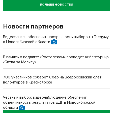
БОЛЬШЕ НОВОСТЕЙ
Новосибирский суд наказал водителя за смерть
пенсионерки на вокзале
Новости партнеров
«Мы живём на пастбище!»: в новосибирском селе лошади
терроризируют жителей
Видеозапись обеспечит прозрачность выборов в Госдуму
в Новосибирской области
Инвалид получил условный срок за избиение врачей
протезом под Новосибирском
В память о подвиге: «Ростелеком» проведет кибертурнир
«Битва за Москву»
Новосибирский преподаватель с женой вошли в топ-16
многодетных в России
700 участников соберёт Сбер на Всероссийский слёт
волонтёров в Красноярске
Обновлённое отделение ВТБ открылось в Искитиме
Честный выбор: видеонаблюдение обеспечит
объективность результатов ЕДГ в Новосибирской
области