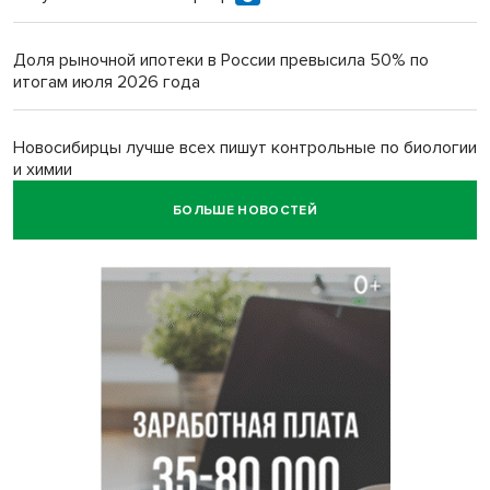
Доля рыночной ипотеки в России превысила 50% по
итогам июля 2026 года
Новосибирцы лучше всех пишут контрольные по биологии
и химии
БОЛЬШЕ НОВОСТЕЙ
Нейросеть для диагностики депрессии в крови создали в
Новосибирске
Двум бойцам СВО после минно-взрывной травмы
«оживили» нервы в Новосибирске
Персидский ковер «108 шахов» впервые вывезли из музея
Востока в Новосибирск