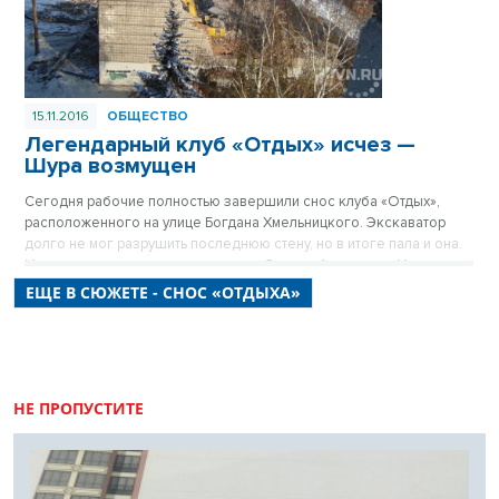
15.11.2016
ОБЩЕСТВО
Легендарный клуб «Отдых» исчез —
Шура возмущен
Сегодня рабочие полностью завершили снос клуба «Отдых»,
расположенного на улице Богдана Хмельницкого. Экскаватор
долго не мог разрушить последнюю стену, но в итоге пала и она.
Мэр города не смог спасти здание. Звезда Александр Медведев,
он же Шура, вспомнил юные годы.
ЕЩЕ В СЮЖЕТЕ - СНОС «ОТДЫХА»
НЕ ПРОПУСТИТЕ