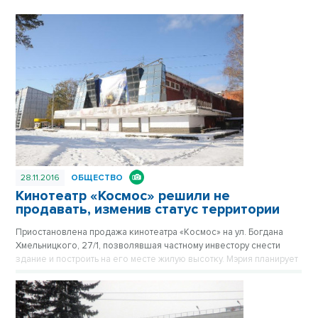
28.11.2016
ОБЩЕСТВО
Кинотеатр «Космос» решили не
продавать, изменив статус территории
Приостановлена продажа кинотеатра «Космос» на ул. Богдана
Хмельницкого, 27/1, позволявшая частному инвестору снести
здание и построить на его месте жилую высотку. Мэрия планирует
перевести земли под кинотеатром из «зоны делового,
общественного и коммерческого назначения ОД-1» в категорию
зонирования, разрешающую использование этого участка только
под спортивно-культурные цели.