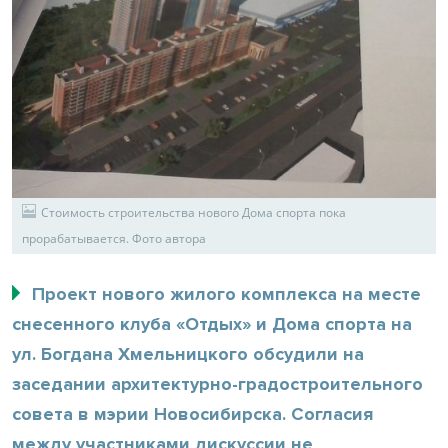
Стоимость строительства нового Дома спорта пока
прорабатывается. Фото автора
Проект нового жилого комплекса на месте
снесенного клуба «Отдых» и Дома спорта на
ул. Богдана Хмельницкого обсудили на
заседании архитектурно-градостроительного
совета в мэрии Новосибирска. Согласия
между участниками дискуссии не