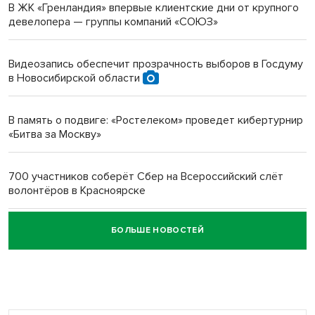
В ЖК «Гренландия» впервые клиентские дни от крупного
девелопера — группы компаний «СОЮЗ»
Инвалид получил условный срок за избиение врачей
протезом под Новосибирском
Видеозапись обеспечит прозрачность выборов в Госдуму
в Новосибирской области
Новосибирский преподаватель с женой вошли в топ-16
многодетных в России
В память о подвиге: «Ростелеком» проведет кибертурнир
«Битва за Москву»
Обновлённое отделение ВТБ открылось в Искитиме
700 участников соберёт Сбер на Всероссийский слёт
волонтёров в Красноярске
БОЛЬШЕ НОВОСТЕЙ
Честный выбор: видеонаблюдение обеспечит
объективность результатов ЕДГ в Новосибирской
области