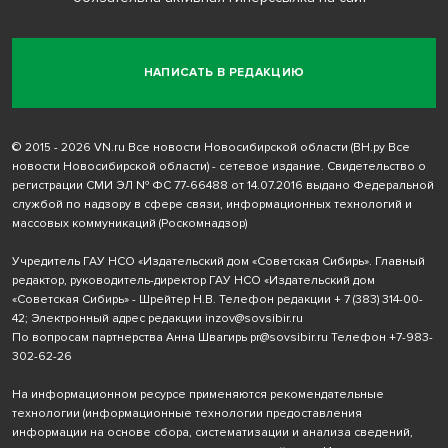
НАПИСАТЬ В РЕДАКЦИЮ
© 2015 - 2026 VN.ru Все новости Новосибирской области (ВН.ру Все
новости Новосибирской области) - сетевое издание. Свидетельство о
регистрации СМИ ЭЛ № ФС 77-66488 от 14.07.2016 выдано Федеральной
службой по надзору в сфере связи, информационных технологий и
массовых коммуникаций (Роскомнадзор)
Учредитель ГАУ НСО «Издательский дом «Советская Сибирь». Главный
редактор, руководитель-директор ГАУ НСО «Издательский дом
«Советская Сибирь» - Шрейтер Н.В. Телефон редакции
+ 7 (383) 314-00-
42
; Электронный адрес редакции
inzov@sovsibir.ru
По вопросам партнерства Анна Швагирь
pr@sovsibir.ru
Телефон
+7-983-
302-62-26
На информационном ресурсе применяются рекомендательные
технологии
(информационные технологии предоставления
информации на основе сбора, систематизации и анализа сведений,