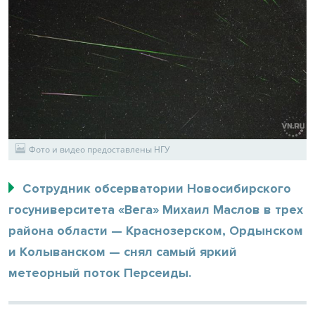
Фото и видео предоставлены НГУ
Сотрудник обсерватории Новосибирского
госуниверситета «Вега» Михаил Маслов в трех
района области — Краснозерском, Ордынском
и Колыванском — снял самый яркий
метеорный поток Персеиды.