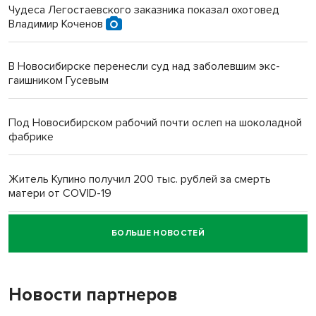
Чудеса Легостаевского заказника показал охотовед
Владимир Коченов
В Новосибирске перенесли суд над заболевшим экс-
гаишником Гусевым
Под Новосибирском рабочий почти ослеп на шоколадной
фабрике
Житель Купино получил 200 тыс. рублей за смерть
матери от COVID-19
БОЛЬШЕ НОВОСТЕЙ
Новосибирский суд наказал водителя за смерть
пенсионерки на вокзале
Новости партнеров
«Мы живём на пастбище!»: в новосибирском селе лошади
терроризируют жителей