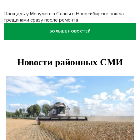
Площадь у Монумента Славы в Новосибирске пошла
трещинами сразу после ремонта
БОЛЬШЕ НОВОСТЕЙ
Африканский врач поразил новосибирцев в травмпункте
Академгородка
Покрытие рулежных дорожек обновили в аэропорту
Толмачево по нацпроекту
В Новосибирске зафиксирован рост заболеваемости
энтеровирусной инфекцией
В Новосибирске осудили внука за продажу дедова ружья
псевдо-мигранту