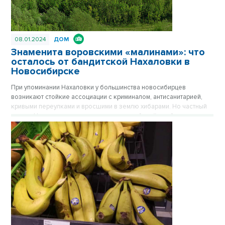
08.01.2024
ДОМ
Знаменита воровскими «малинами»: что
осталось от бандитской Нахаловки в
Новосибирске
При упоминании Нахаловки у большинства новосибирцев
возникают стойкие ассоциации с криминалом, антисанитарией,
кривыми переулками и вросшими в землю хибарами. Но частный
сектор Нахаловки, где сильны правила рабочей слободки, уже не
тот, что прежде. Дома здесь примерили одежду из сайдинга, есть
водопровод, проводится газ. Здесь даже родился самый
легендарный герой Новосибирска, но инвесторы все еще
обходят стороной близкую к Оби территорию. Публикуется
повторно в цикле «Лучшие материалы VN.RU за 2023 год».