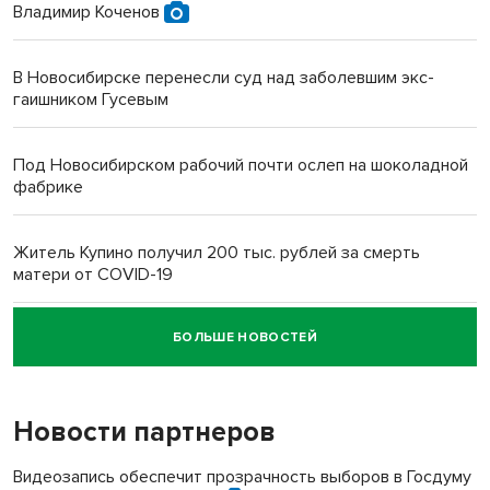
Владимир Коченов
В Новосибирске перенесли суд над заболевшим экс-
гаишником Гусевым
Под Новосибирском рабочий почти ослеп на шоколадной
фабрике
Житель Купино получил 200 тыс. рублей за смерть
матери от COVID-19
БОЛЬШЕ НОВОСТЕЙ
Новосибирский суд наказал водителя за смерть
пенсионерки на вокзале
Новости партнеров
«Мы живём на пастбище!»: в новосибирском селе лошади
терроризируют жителей
Видеозапись обеспечит прозрачность выборов в Госдуму