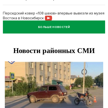
Персидский ковер «108 шахов» впервые вывезли из музея
Востока в Новосибирск
БОЛЬШЕ НОВОСТЕЙ
Актриса из Новосибирска Евгения Туркова сыграла мать
в сериале «Малой»
Трех туберкулезников под конвоем доставили в
больницу Новосибирской области
В Новосибирске курьер на велосипеде сломал ребенку
ключицу
Условный срок получил бердский подросток за
мошенничество на 3,5 миллиона