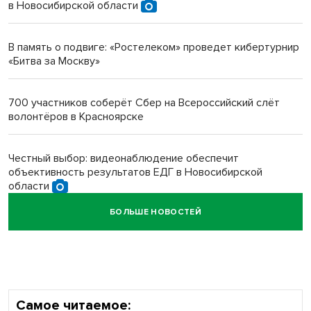
в Новосибирской области
Инвалид получил условный срок за избиение врачей
протезом под Новосибирском
В память о подвиге: «Ростелеком» проведет кибертурнир
«Битва за Москву»
Новосибирский преподаватель с женой вошли в топ-16
многодетных в России
700 участников соберёт Сбер на Всероссийский слёт
волонтёров в Красноярске
Обновлённое отделение ВТБ открылось в Искитиме
Честный выбор: видеонаблюдение обеспечит
объективность результатов ЕДГ в Новосибирской
области
БОЛЬШЕ НОВОСТЕЙ
Кибертанки пошли в бой: «Ростелеком» объявляет
участников «Битвы заводов» от Новосибирской
области
Самое читаемое: