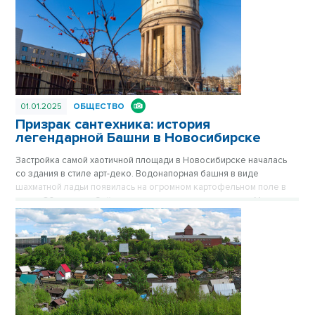
01.01.2025
ОБЩЕСТВО
Призрак сантехника: история
легендарной Башни в Новосибирске
Застройка самой хаотичной площади в Новосибирске началась
со здания в стиле арт-деко. Водонапорная башня в виде
шахматной ладьи появилась на огромном картофельном поле в
конце 30-х годов. Сейчас стильное здание на площади Маркса
спрятано за хрущевками, его хорошо видно только с высоких
точек обзора. Впрочем, с окружением Башне никогда не везло.
Сначала вокруг была картошка, которую сажали жители
окрестных деревень, затем возникли пятиэтажки, а после
зашумела пестрая барахолка на площади Маркса. Публикуется
повторно в цикле «Лучшие материалы VN.RU за 2023 год».