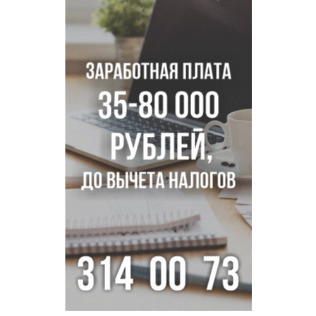
Условный срок получил бердский подросток за
мошенничество на 3,5 миллиона
Под Новосибирском рыбак случайно поймал осетра за
полмиллиона рублей
Мартышки Бразза с модной стрижкой стали звездами
Новосибирского зоопарка