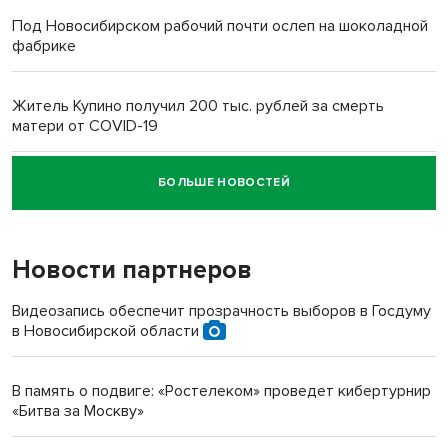
Под Новосибирском рабочий почти ослеп на шоколадной
фабрике
Житель Купино получил 200 тыс. рублей за смерть
матери от COVID-19
БОЛЬШЕ НОВОСТЕЙ
Новосибирский суд наказал водителя за смерть
пенсионерки на вокзале
Новости партнеров
«Мы живём на пастбище!»: в новосибирском селе лошади
терроризируют жителей
Видеозапись обеспечит прозрачность выборов в Госдуму
в Новосибирской области
Инвалид получил условный срок за избиение врачей
протезом под Новосибирском
В память о подвиге: «Ростелеком» проведет кибертурнир
«Битва за Москву»
Новосибирский преподаватель с женой вошли в топ-16
многодетных в России