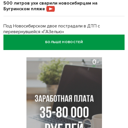
500 литров ухи сварили новосибирцам на
Бугринском пляже
Под Новосибирском двое пострадали в ДТП с
перевернувшейся «ГАЗелью»
БОЛЬШЕ НОВОСТЕЙ
Легендарный хоккеист Тарасенко вернулся к брату в
Новосибирск
Новосибирец подарил «боевую десятку» для эвакуации
раненых на СВО
В Новосибирске корпорация кукол из США подала в суд
на приставов
В Новосибирске минздрав объявил бесплатную
диспансеризацию для 65-летних