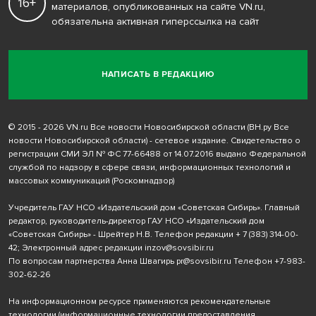
16+
материалов, опубликованных на сайте VN.ru,
обязательна активная гиперссылка на сайт
НАПИСАТЬ В РЕДАКЦИЮ
© 2015 - 2026 VN.ru Все новости Новосибирской области (ВН.ру Все
новости Новосибирской области) - сетевое издание. Свидетельство о
регистрации СМИ ЭЛ № ФС 77-66488 от 14.07.2016 выдано Федеральной
службой по надзору в сфере связи, информационных технологий и
массовых коммуникаций (Роскомнадзор)
Учредитель ГАУ НСО «Издательский дом «Советская Сибирь». Главный
редактор, руководитель-директор ГАУ НСО «Издательский дом
«Советская Сибирь» - Шрейтер Н.В. Телефон редакции
+ 7 (383) 314-00-
42
; Электронный адрес редакции
inzov@sovsibir.ru
По вопросам партнерства Анна Швагирь
pr@sovsibir.ru
Телефон
+7-983-
302-62-26
На информационном ресурсе применяются рекомендательные
технологии
(информационные технологии предоставления