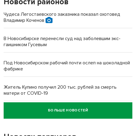
Новости районов
Чудеса Легостаевского заказника показал охотовед
Владимир Коченов
В Новосибирске перенесли суд над заболевшим экс-
гаишником Гусевым
Под Новосибирском рабочий почти ослеп на шоколадной
фабрике
Житель Купино получил 200 тыс. рублей за смерть
матери от COVID-19
БОЛЬШЕ НОВОСТЕЙ
Новосибирский суд наказал водителя за смерть
пенсионерки на вокзале
«Мы живём на пастбище!»: в новосибирском селе лошади