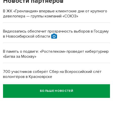
Новости партнеров
терроризируют жителей
В ЖК «Гренландия» впервые клиентские дни от крупного
девелопера — группы компаний «СОЮЗ»
Инвалид получил условный срок за избиение врачей
протезом под Новосибирском
Видеозапись обеспечит прозрачность выборов в Госдуму
в Новосибирской области
Новосибирский преподаватель с женой вошли в топ-16
многодетных в России
В память о подвиге: «Ростелеком» проведет кибертурнир
«Битва за Москву»
Обновлённое отделение ВТБ открылось в Искитиме
700 участников соберёт Сбер на Всероссийский слёт
волонтёров в Красноярске
БОЛЬШЕ НОВОСТЕЙ
Честный выбор: видеонаблюдение обеспечит
объективность результатов ЕДГ в Новосибирской
области