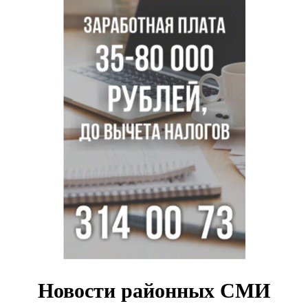
500 литров ухи сварили новосибирцам на
Бугринском пляже
Под Новосибирском двое пострадали в ДТП с
перевернувшейся «ГАЗелью»