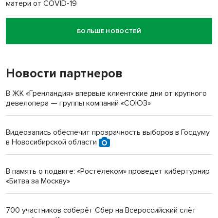
матери от COVID-19
БОЛЬШЕ НОВОСТЕЙ
Новосибирский суд наказал водителя за смерть
пенсионерки на вокзале
Новости партнеров
«Мы живём на пастбище!»: в новосибирском селе лошади
терроризируют жителей
В ЖК «Гренландия» впервые клиентские дни от крупного
девелопера — группы компаний «СОЮЗ»
Инвалид получил условный срок за избиение врачей
протезом под Новосибирском
Видеозапись обеспечит прозрачность выборов в Госдуму
в Новосибирской области
Новосибирский преподаватель с женой вошли в топ-16
многодетных в России
В память о подвиге: «Ростелеком» проведет кибертурнир
«Битва за Москву»
Обновлённое отделение ВТБ открылось в Искитиме
700 участников соберёт Сбер на Всероссийский слёт