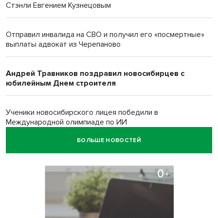
Стэнли Евгением Кузнецовым
Отправил инвалида на СВО и получил его «посмертные»
выплаты адвокат из Черепаново
Андрей Травников поздравил новосибирцев с
юбилейным Днем строителя
Ученики новосибирского лицея победили в
Международной олимпиаде по ИИ
БОЛЬШЕ НОВОСТЕЙ
Остановку электричек о.п. Радуга Сибири начали строить
в Новосибирске
Транспортная прокуратура проверит S7 после инцидента
в аэропорту Норильска