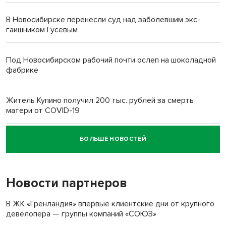
В Новосибирске перенесли суд над заболевшим экс-
гаишником Гусевым
Под Новосибирском рабочий почти ослеп на шоколадной
фабрике
Житель Купино получил 200 тыс. рублей за смерть
матери от COVID-19
БОЛЬШЕ НОВОСТЕЙ
Новосибирский суд наказал водителя за смерть
пенсионерки на вокзале
Новости партнеров
«Мы живём на пастбище!»: в новосибирском селе лошади
терроризируют жителей
В ЖК «Гренландия» впервые клиентские дни от крупного
девелопера — группы компаний «СОЮЗ»
Инвалид получил условный срок за избиение врачей