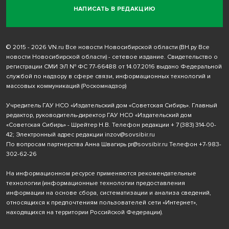
НАПИСАТЬ В РЕДАКЦИЮ
© 2015 - 2026 VN.ru Все новости Новосибирской области (ВН.ру Все
новости Новосибирской области) - сетевое издание. Свидетельство о
регистрации СМИ ЭЛ № ФС 77-66488 от 14.07.2016 выдано Федеральной
службой по надзору в сфере связи, информационных технологий и
массовых коммуникаций (Роскомнадзор)
Учредитель ГАУ НСО «Издательский дом «Советская Сибирь». Главный
редактор, руководитель-директор ГАУ НСО «Издательский дом
«Советская Сибирь» - Шрейтер Н.В. Телефон редакции
+ 7 (383) 314-00-
42
; Электронный адрес редакции
inzov@sovsibir.ru
По вопросам партнерства Анна Швагирь
pr@sovsibir.ru
Телефон
+7-983-
302-62-26
На информационном ресурсе применяются рекомендательные
технологии
(информационные технологии предоставления
информации на основе сбора, систематизации и анализа сведений,
относящихся к предпочтениям пользователей сети «Интернет»,
находящихся на территории Российской Федерации).