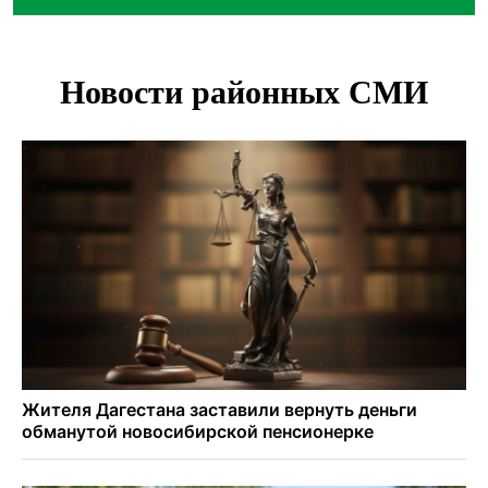
Высокая пожароопасность IV класса на 4 дня объявлена в
Новосибирске
Двойня выдрят родилась в семействе куньих
Новосибирского зоопарка
Гриб-зомби обнаружен в лесу у села Дубровино под
Новосибирском
ХК «Сибирь» подписал контракт с обладателем Кубка
Стэнли Евгением Кузнецовым