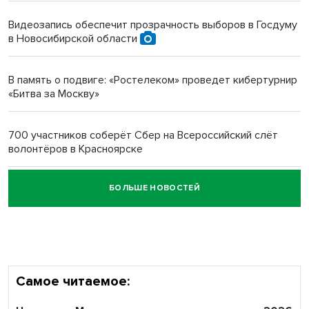
протезом под Новосибирском
Видеозапись обеспечит прозрачность выборов в Госдуму
в Новосибирской области
Новосибирский преподаватель с женой вошли в топ-16
многодетных в России
В память о подвиге: «Ростелеком» проведет кибертурнир
«Битва за Москву»
Обновлённое отделение ВТБ открылось в Искитиме
700 участников соберёт Сбер на Всероссийский слёт
волонтёров в Красноярске
БОЛЬШЕ НОВОСТЕЙ
Честный выбор: видеонаблюдение обеспечит
объективность результатов ЕДГ в Новосибирской
области
Самое читаемое: