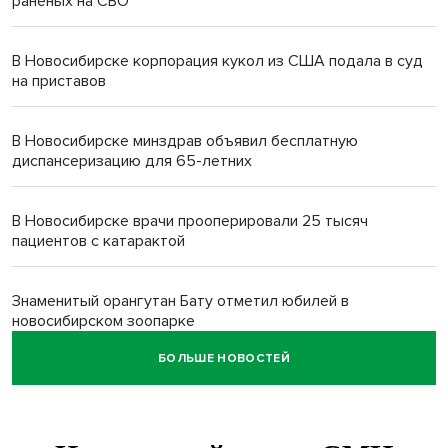
раненых на СВО
В Новосибирске корпорация кукол из США подала в суд
на приставов
В Новосибирске минздрав объявил бесплатную
диспансеризацию для 65-летних
В Новосибирске врачи прооперировали 25 тысяч
пациентов с катарактой
Знаменитый орангутан Бату отметил юбилей в
новосибирском зоопарке
БОЛЬШЕ НОВОСТЕЙ
Новосибирские хирурги спасли сердце восьмиклассницы
с донорским клапаном