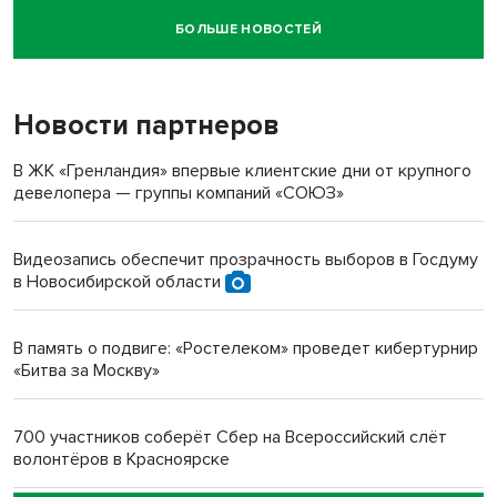
БОЛЬШЕ НОВОСТЕЙ
Новосибирский суд наказал водителя за смерть
пенсионерки на вокзале
Новости партнеров
«Мы живём на пастбище!»: в новосибирском селе лошади
терроризируют жителей
В ЖК «Гренландия» впервые клиентские дни от крупного
девелопера — группы компаний «СОЮЗ»
Инвалид получил условный срок за избиение врачей
протезом под Новосибирском
Видеозапись обеспечит прозрачность выборов в Госдуму
в Новосибирской области
Новосибирский преподаватель с женой вошли в топ-16
многодетных в России
В память о подвиге: «Ростелеком» проведет кибертурнир
«Битва за Москву»
Обновлённое отделение ВТБ открылось в Искитиме
700 участников соберёт Сбер на Всероссийский слёт
волонтёров в Красноярске