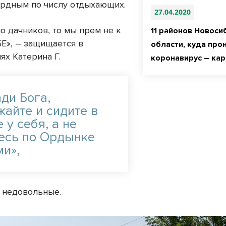
ордным по числу отдыхающих.
27.04.2020
о дачников, то мы прем не к
11 районов Новоси
БЕ», – защищается в
области, куда про
ях Катерина Г.
коронавирус – кар
ди Бога,
жайте и сидите в
 у себя, а не
есь по Ордынке
ми»,
 недовольные.