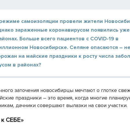
 режиме самоизоляции провели жители Новосиб
днако зараженные коронавирусом появились уже 
айонах. Больше всего пациентов с COVID-19 в
иллионном Новосибирске. Селяне опасаются – н
орожан на майские праздники к росту числа забо
усом в районах?
чного заточения новосибирцы мечтают о глотке све
айские праздники – это время, когда многие планир
никам, дачники совершают вылазки на свои участки.
 к СЕБЕ»