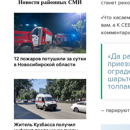
станет рек
«Что касаем
вам, а К СЕ
комментари
«Да ра
приез
ограде
шарьт
толпа
– парируют