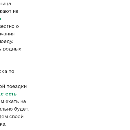
ьница
жают из
й
вестно о
нчания
оеду.
ть родных
ска по
ой поездки
е есть
ем ехать на
льно будет.
дем своей
ка.