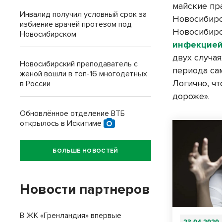
майские пр
Инвалид получил условный срок за
Новосибирс
избиение врачей протезом под
Новосибир
Новосибирском
инфекцие
двух случа
Новосибирский преподаватель с
периода са
женой вошли в топ-16 многодетных
Логично, ч
в России
дороже».
Обновлённое отделение ВТБ
открылось в Искитиме
БОЛЬШЕ НОВОСТЕЙ
Новости партнеров
В ЖК «Гренландия» впервые
23.04.2020