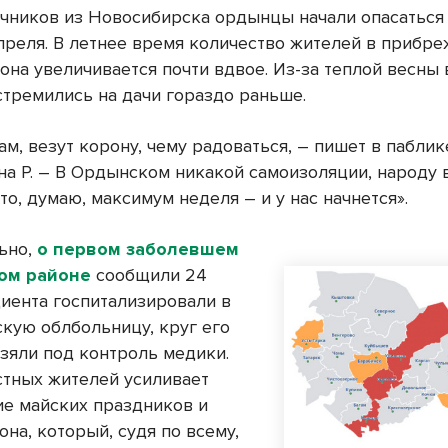
чников из Новосибирска ордынцы начали опасаться
преля. В летнее время количество жителей в прибр
она увеличивается почти вдвое. Из-за теплой весны 
стремились на дачи гораздо раньше.
ам, везут корону, чему радоваться, – пишет в пабли
а Р. – В Ордынском никакой самоизоляции, народу 
что, думаю, максимум неделя – и у нас начнется».
ьно,
о первом заболевшем
ом районе
сообщили 24
циента госпитализировали в
кую облбольницу, круг его
взяли под контроль медики.
стных жителей усиливает
е майских праздников и
она, который, судя по всему,