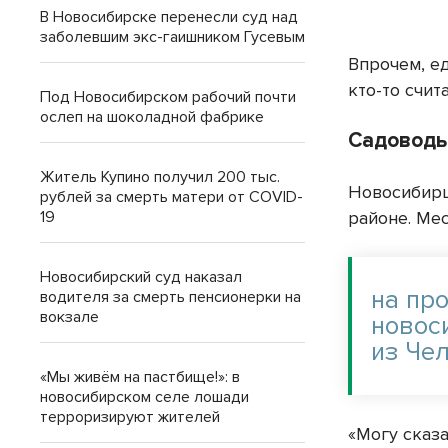
В Новосибирске перенесли суд над
заболевшим экс-гаишником Гусевым
Впрочем, е
кто-то счит
Под Новосибирском рабочий почти
ослеп на шоколадной фабрике
Садоводы
Житель Купино получил 200 тыс.
Новосибирц
рублей за смерть матери от COVID-
районе. Ме
19
Новосибирский суд наказал
на пр
водителя за смерть пенсионерки на
вокзале
новоси
из Че
«Мы живём на пастбище!»: в
новосибирском селе лошади
терроризируют жителей
«Могу сказа