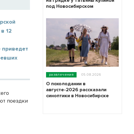
на грядке у Татьяны Купиной
под Новосибирском
ирской
в 12
е приведет
левших
развлечения
05.08.2026
О похолодании в
августе-2026 рассказали
жего
синоптики в Новосибирске
уют поездки