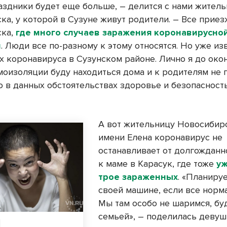
аздники будет еще больше, – делится с нами жител
ка, у которой в Сузуне живут родители. – Все приез
ска,
где много случаев заражения коронавирусно
й
. Люди все по-разному к этому относятся. Но уже из
ях коронавируса в Сузунском районе. Лично я до око
моизоляции буду находиться дома и к родителям не п
то в данных обстоятельствах здоровье и безопаснос
А вот жительницу Новосибир
имени Елена коронавирус не
останавливает от долгожданн
к маме в Карасук, где тоже
уж
трое зараженных
. «Планиру
своей машине, если все норма
Мы там особо не шаримся, бу
семьей», – поделилась девуш