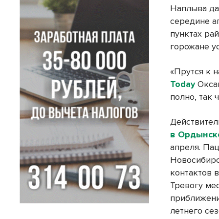
Наплыва да
середине а
пунктах рай
горожане у
«Прутся к н
Today
Оксан
полно, так 
Действител
в Ордынск
апреля. Па
Новосибирс
контактов 
Тревогу ме
приближени
летнего сез