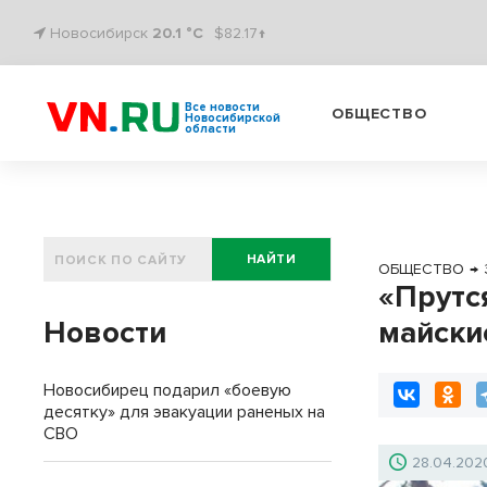
Новосибирск
20.1 °C
$82.17↑
Все новости
ОБЩЕСТВО
Новосибирской
области
НАЙТИ
ОБЩЕСТВО
→
«Прутся
Новости
майски
Новосибирец подарил «боевую
десятку» для эвакуации раненых на
СВО
28.04.202