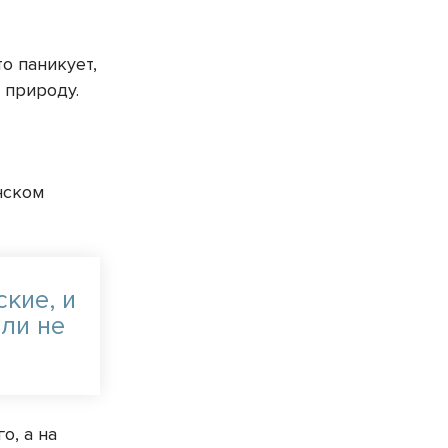
о паникует,
а природу.
нском
кие, и
 ли не
о, а на