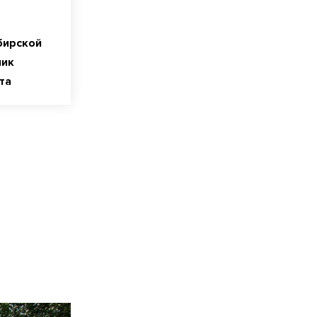
бирской
ник
та