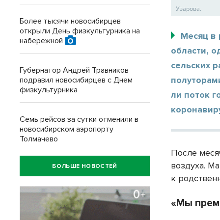
Уварова.
Более тысячи новосибирцев
открыли День физкультурника на
Месяц в
набережной
области, о
сельских р
Губернатор Андрей Травников
полуторам
подравил новосибирцев с Днем
физкультурника
ли поток г
коронавир
Семь рейсов за сутки отменили в
новосибирском аэропорту
Толмачево
После меся
воздуха. М
БОЛЬШЕ НОВОСТЕЙ
к родствен
«Мы прем