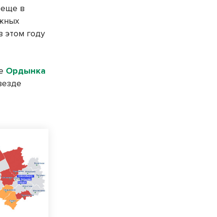
 еще в
ежных
в этом году
ке
Ордынка
везде