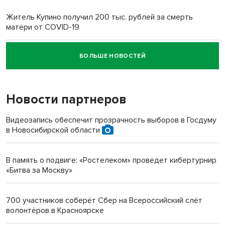
Житель Купино получил 200 тыс. рублей за смерть
матери от COVID-19
БОЛЬШЕ НОВОСТЕЙ
Новосибирский суд наказал водителя за смерть
пенсионерки на вокзале
Новости партнеров
«Мы живём на пастбище!»: в новосибирском селе лошади
терроризируют жителей
Видеозапись обеспечит прозрачность выборов в Госдуму
в Новосибирской области
Инвалид получил условный срок за избиение врачей
протезом под Новосибирском
В память о подвиге: «Ростелеком» проведет кибертурнир
«Битва за Москву»
Новосибирский преподаватель с женой вошли в топ-16
многодетных в России
700 участников соберёт Сбер на Всероссийский слёт
волонтёров в Красноярске
Обновлённое отделение ВТБ открылось в Искитиме