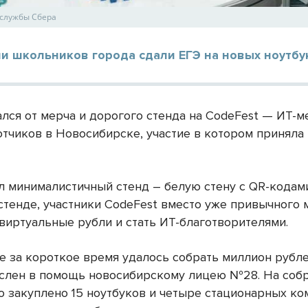
-службы Сбера
и школьников города сдали ЕГЭ на новых ноутбу
ался от мерча и дорогого стенда на CodeFest — ИТ-
отчиков в Новосибирске, участие в котором приняла
л минималистичный стенд – белую стену с QR-кодам
 стенде, участники CodeFest вместо уже привычного 
 виртуальные рубли и стать ИТ-благотворителями.
те за короткое время удалось собрать миллион рубл
слен в помощь новосибирскому лицею №28. На соб
о закуплено 15 ноутбуков и четыре стационарных ко