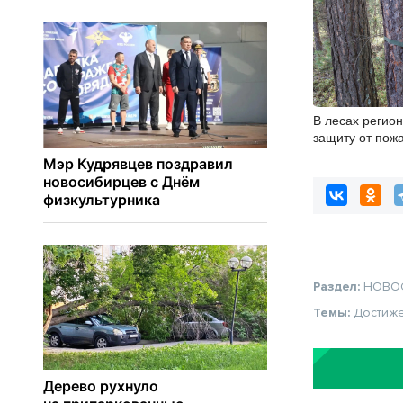
В лесах регио
защиту от пож
за порядком в
сезона
Раздел:
НОВО
Темы:
Достиж