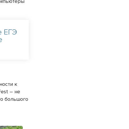
компьютеры
е ЕГЭ
е
ности к
est – не
го большого