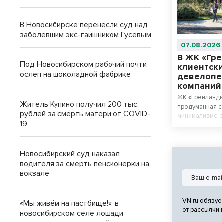
В Новосибирске перенесли суд над
заболевшим экс-гаишником Гусевым
07.08.2026
В ЖК «Гр
Под Новосибирском рабочий почти
клиентски
ослеп на шоколадной фабрике
девелопе
компани
ЖК «Гренланди
Житель Купино получил 200 тыс.
продуманная с
рублей за смерть матери от COVID-
минимализме с
19
материалов.
Новосибирский суд наказал
водителя за смерть пенсионерки на
вокзале
VN.ru обязуе
«Мы живём на пастбище!»: в
от рассылки
новосибирском селе лошади