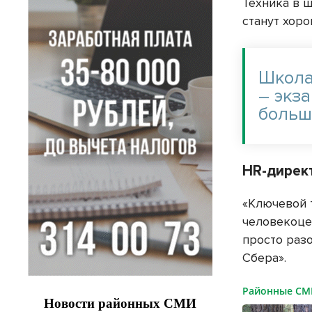
Техника в 
станут хор
Школа
– экз
больш
HR-дирек
«Ключевой 
человекоце
просто разо
Сбера».
Районные С