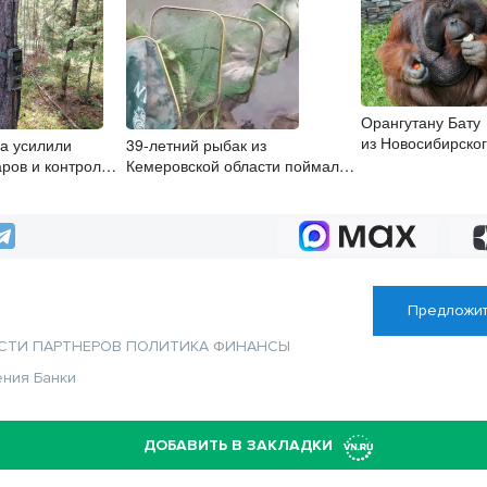
Орангутану Бату
из Новосибирског
на усилили
39-летний рыбак из
исполнилось 27 
аров и контроль
Кемеровской области поймал в
 период грибного
Оби краснокнижного осётра
Предложит
СТИ ПАРТНЕРОВ
ПОЛИТИКА
ФИНАНСЫ
ения
Банки
ДОБАВИТЬ В ЗАКЛАДКИ