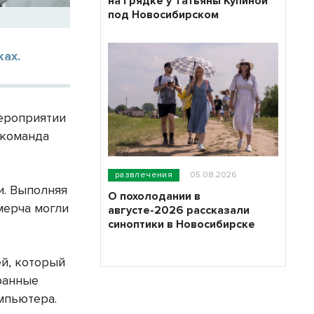
на грядке у Татьяны Купиной
под Новосибирском
ках.
мероприятии
 команда
развлечения
05.08.2026
и. Выполняя
О похолодании в
мерча могли
августе-2026 рассказали
синоптики в Новосибирске
ей, который
ранные
мпьютера.