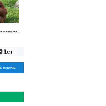
о зоопарка
лет
Дзен
ь новость