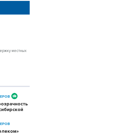
держку местных
ЕРОВ
розрачность
сибирской
ЕРОВ
телеком»