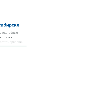
сибирске
 масштабные
 которые
третить праздник