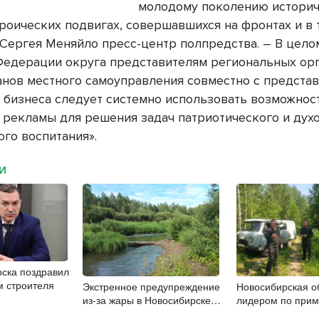
молодому поколению истори
ероических подвигах, совершавшихся на фронтах и в 
 Сергея Меняйло пресс-центр полпредства. – В цело
Федерации округа представителям региональных ор
ганов местного самоуправления совместно с предста
 бизнеса следует системно использовать возможнос
 рекламы для решения задач патриотического и дух
ого воспитания».
МИ
ска поздравил
м строителя
Экстренное предупреждение
Новосибирская о
из-за жары в Новосибирске
лидером по при
распространили спасатели
в природоохранн