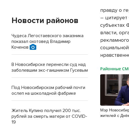
правду о г
– цитирует
Новости районов
субъектах 
власти, ор
Чудеса Легостаевского заказника
рекламного
показал охотовед Владимир
Коченов
социальной
нравственн
В Новосибирске перенесли суд над
Районные С
заболевшим экс-гаишником Гусевым
Под Новосибирском рабочий почти
ослеп на шоколадной фабрике
Мэр Новосибир
Житель Купино получил 200 тыс.
жителей с Днё
рублей за смерть матери от COVID-
19