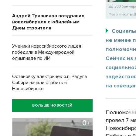
300 баннер
Фото Никиты 
Андрей Травников поздравил
новосибирцев с юбилейным
Днем строителя
Социаль
не менее 
Ученики новосибирского лицея
полномочн
победили в Международной
Сейчас из
олимпиаде по ИИ
социально
задейство
Остановку электричек о.п. Радуга
Сибири начали строить в
на совещан
Новосибирске
БОЛЬШЕ НОВОСТЕЙ
Полномочны
провел 7 м
Новосибирс