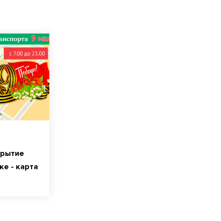
крытие
ке - карта