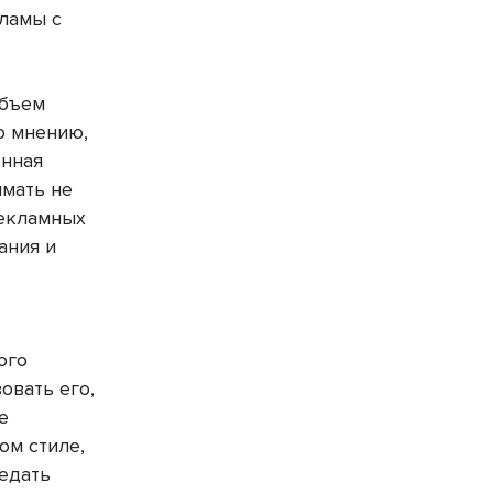
кламы с
объем
о мнению,
енная
имать не
рекламных
ания и
ого
овать его,
е
ом стиле,
едать