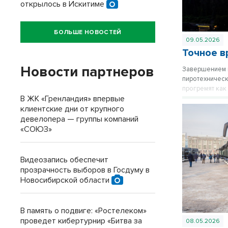
открылось в Искитиме
БОЛЬШЕ НОВОСТЕЙ
09.05.2026
Точное в
Новости партнеров
Завершением 
пиротехническ
прогремят как 
В ЖК «Гренландия» впервые
рядом с домом
клиентские дни от крупного
девелопера — группы компаний
«СОЮЗ»
Видеозапись обеспечит
прозрачность выборов в Госдуму в
Новосибирской области
В память о подвиге: «Ростелеком»
проведет кибертурнир «Битва за
08.05.2026