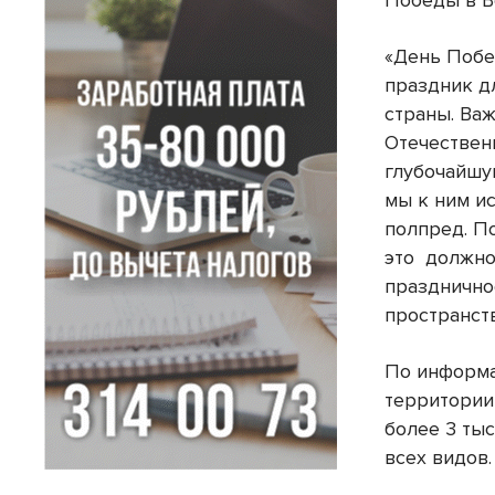
Победы в В
«День Побе
праздник д
страны. Ва
Отечествен
глубочайшу
мы к ним и
полпред. П
это должно
празднично
пространств
По информа
территории
более 3 ты
всех видов.