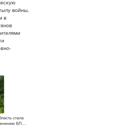
ческую
тылу войны,
м в
ганов
вителями
ти
овно-
бласть стала
менению БПЛА
ом контроле