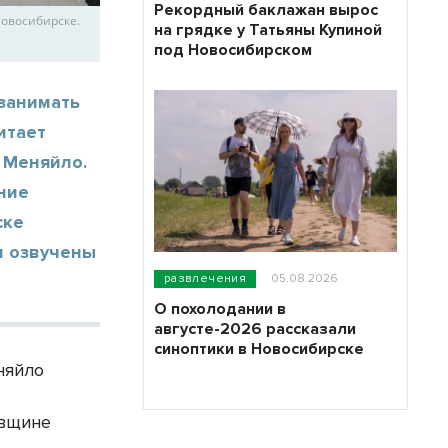
Рекордный баклажан вырос
Новосибирске.
на грядке у Татьяны Купиной
под Новосибирском
занимать
итает
 Меняйло.
ние
ске
и озвучены
развлечения
05.08.2026
О похолодании в
августе-2026 рассказали
синоптики в Новосибирске
няйло
овщине