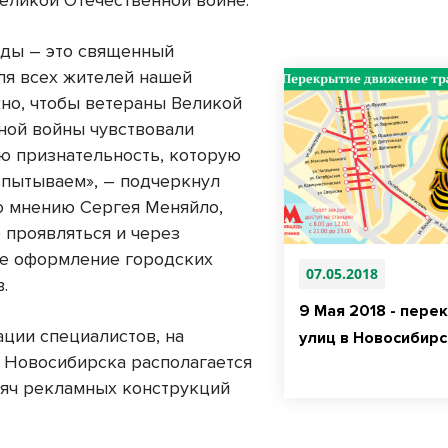
еликой Отечественной войне.
ды – это священный
ля всех жителей нашей
жно, чтобы ветераны Великой
ной войны чувствовали
ю признательность, которую
спытываем», – подчеркнул
о мнению Сергея Меняйло,
 проявляться и через
е оформление городских
07.05.2018
.
9 Мая 2018 - пере
ции специалистов, на
улиц в Новосибирс
 Новосибирска располагается
сяч рекламных конструкций