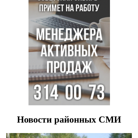
перевернувшейся «ГАЗелью»
Легендарный хоккеист Тарасенко вернулся к брату в
Новосибирск