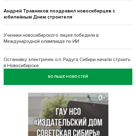
Андрей Травников поздравил новосибирцев с
юбилейным Днем строителя
Ученики новосибирского лицея победили в
Международной олимпиаде по ИИ
Остановку электричек о.п. Радуга Сибири начали строить
в Новосибирске
БОЛЬШЕ НОВОСТЕЙ
Транспортная прокуратура проверит S7 после инцидента
в аэропорту Норильска
500 литров ухи сварили новосибирцам на
Бугринском пляже
Под Новосибирском двое пострадали в ДТП с