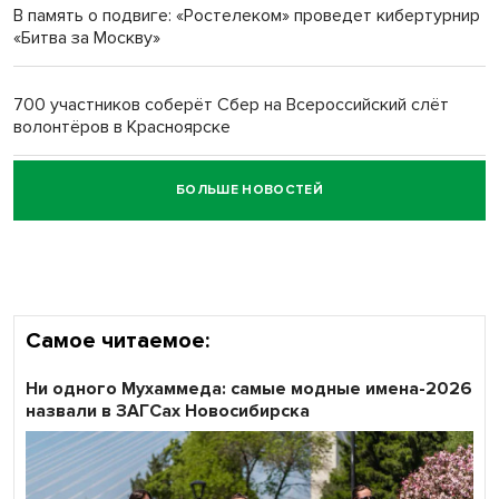
В память о подвиге: «Ростелеком» проведет кибертурнир
«Битва за Москву»
Обновлённое отделение ВТБ открылось в Искитиме
700 участников соберёт Сбер на Всероссийский слёт
волонтёров в Красноярске
БОЛЬШЕ НОВОСТЕЙ
Честный выбор: видеонаблюдение обеспечит
объективность результатов ЕДГ в Новосибирской
области
Самое читаемое:
Ни одного Мухаммеда: самые модные имена-2026
назвали в ЗАГСах Новосибирска