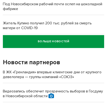
Под Новосибирском рабочий почти ослеп на шоколадной
фабрике
Житель Купино получил 200 тыс. рублей за смерть
матери от COVID-19
БОЛЬШЕ НОВОСТЕЙ
Новосибирский суд наказал водителя за смерть
пенсионерки на вокзале
Новости партнеров
«Мы живём на пастбище!»: в новосибирском селе лошади
терроризируют жителей
В ЖК «Гренландия» впервые клиентские дни от крупного
девелопера — группы компаний «СОЮЗ»
Инвалид получил условный срок за избиение врачей
протезом под Новосибирском
Видеозапись обеспечит прозрачность выборов в Госдуму
в Новосибирской области
Новосибирский преподаватель с женой вошли в топ-16
многодетных в России