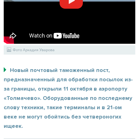
Фото Аркадия Уварова
Новый почтовый таможенный пост,
предназначенный для обработки посылок из-
за границы, открыли 11 октября в аэропорту
«Толмачево». Оборудованные по последнему
слову техники, такие терминалы и в 21-ом
веке не могут обойтись без четвероногих
ищеек.