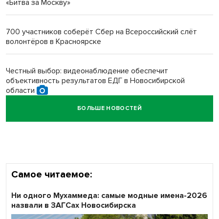
«Битва за Москву»
Новосибирский преподаватель с женой вошли в топ-16
многодетных в России
700 участников соберёт Сбер на Всероссийский слёт
волонтёров в Красноярске
Обновлённое отделение ВТБ открылось в Искитиме
Честный выбор: видеонаблюдение обеспечит
объективность результатов ЕДГ в Новосибирской
области
БОЛЬШЕ НОВОСТЕЙ
Кибертанки пошли в бой: «Ростелеком» объявляет
участников «Битвы заводов» от Новосибирской
области
Самое читаемое:
Ни одного Мухаммеда: самые модные имена-2026
назвали в ЗАГСах Новосибирска