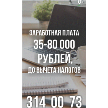
Двум бойцам СВО после минно-взрывной травмы
«оживили» нервы в Новосибирске
Персидский ковер «108 шахов» впервые вывезли из музея
Востока в Новосибирск
Актриса из Новосибирска Евгения Туркова сыграла мать
в сериале «Малой»