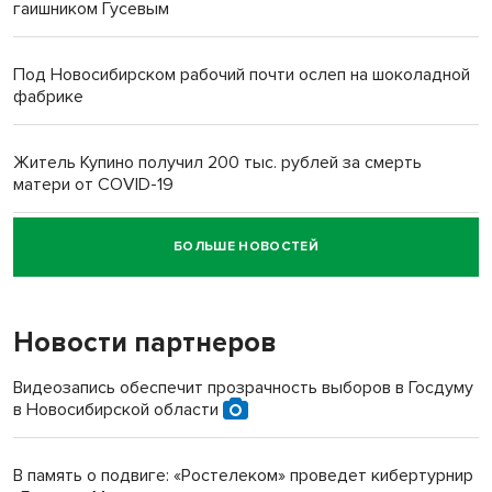
гаишником Гусевым
Под Новосибирском рабочий почти ослеп на шоколадной
фабрике
Житель Купино получил 200 тыс. рублей за смерть
матери от COVID-19
БОЛЬШЕ НОВОСТЕЙ
Новосибирский суд наказал водителя за смерть
пенсионерки на вокзале
Новости партнеров
«Мы живём на пастбище!»: в новосибирском селе лошади
терроризируют жителей
Видеозапись обеспечит прозрачность выборов в Госдуму
в Новосибирской области
Инвалид получил условный срок за избиение врачей
протезом под Новосибирском
В память о подвиге: «Ростелеком» проведет кибертурнир