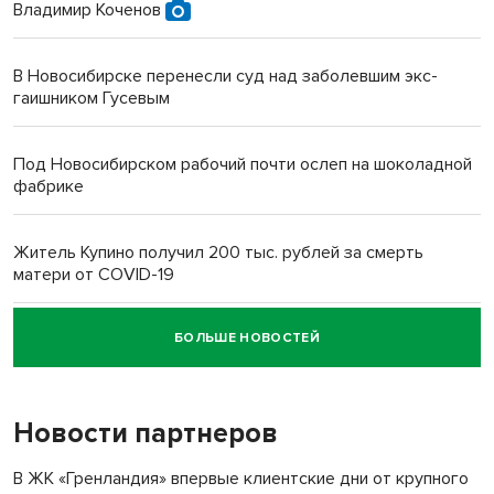
Владимир Коченов
В Новосибирске перенесли суд над заболевшим экс-
гаишником Гусевым
Под Новосибирском рабочий почти ослеп на шоколадной
фабрике
Житель Купино получил 200 тыс. рублей за смерть
матери от COVID-19
БОЛЬШЕ НОВОСТЕЙ
Новосибирский суд наказал водителя за смерть
пенсионерки на вокзале
Новости партнеров
«Мы живём на пастбище!»: в новосибирском селе лошади
терроризируют жителей
В ЖК «Гренландия» впервые клиентские дни от крупного