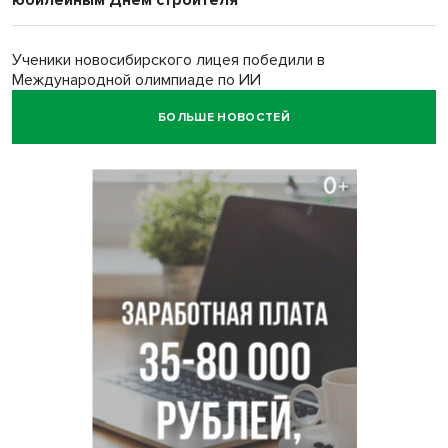
юбилейным Днем строителя
Ученики новосибирского лицея победили в
Международной олимпиаде по ИИ
БОЛЬШЕ НОВОСТЕЙ
Остановку электричек о.п. Радуга Сибири начали строить
в Новосибирске
Транспортная прокуратура проверит S7 после инцидента
в аэропорту Норильска
500 литров ухи сварили новосибирцам на
Бугринском пляже
Под Новосибирском двое пострадали в ДТП с
перевернувшейся «ГАЗелью»