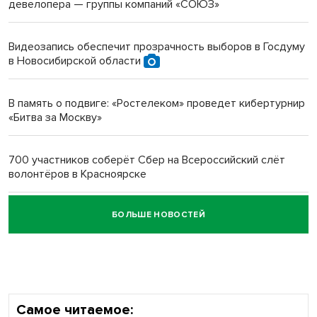
девелопера — группы компаний «СОЮЗ»
Инвалид получил условный срок за избиение врачей
протезом под Новосибирском
Видеозапись обеспечит прозрачность выборов в Госдуму
в Новосибирской области
Новосибирский преподаватель с женой вошли в топ-16
многодетных в России
В память о подвиге: «Ростелеком» проведет кибертурнир
«Битва за Москву»
Обновлённое отделение ВТБ открылось в Искитиме
700 участников соберёт Сбер на Всероссийский слёт
волонтёров в Красноярске
БОЛЬШЕ НОВОСТЕЙ
Честный выбор: видеонаблюдение обеспечит
объективность результатов ЕДГ в Новосибирской
области
Самое читаемое: