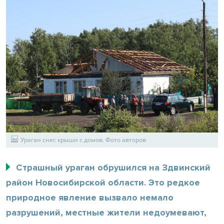
Ураган снес крыши с домов. Фото авторов
Страшный ураган обрушился на Здвинский
район Новосибирской области. Это редкое
природное явление вызвало немало
разрушений, местные жители недоумевают,