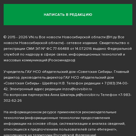
НАПИСАТЬ В РЕДАКЦИЮ
© 2015 - 2026 VN.ru Все новости Новосибирской области (ВН.ру Все
новости Новосибирской области) - сетевое издание. Свидетельство о
регистрации СМИ ЭЛ № ФС 77-66488 от 14.07.2016 выдано Федеральной
службой по надзору в сфере связи, информационных технологий и
массовых коммуникаций (Роскомнадзор)
Учредитель ГАУ НСО «Издательский дом «Советская Сибирь». Главный
редактор, руководитель-директор ГАУ НСО «Издательский дом
«Советская Сибирь» - Шрейтер Н.В. Телефон редакции
+ 7 (383) 314-00-
42
; Электронный адрес редакции
inzov@sovsibir.ru
По вопросам партнерства Анна Швагирь
pr@sovsibir.ru
Телефон
+7-983-
302-62-26
На информационном ресурсе применяются рекомендательные
технологии
(информационные технологии предоставления
информации на основе сбора, систематизации и анализа сведений,
относящихся к предпочтениям пользователей сети «Интернет»,
находящихся на территории Российской Федерации).