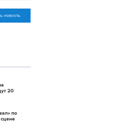
ь новость
ла
дут 20
вал» по
 сцене