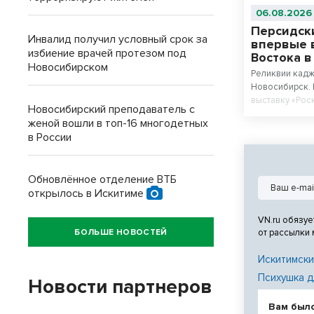
06.08.2026
Персидск
Инвалид получил условный срок за
впервые 
избиение врачей протезом под
Востока 
Новосибирском
Реликвии кадж
Новосибирск. 
выставку «Рос
Новосибирский преподаватель с
Каджаров» из
женой вошли в топ-16 многодетных
Востока. Цент
в России
станет персид
последнего ша
Ахмад Шаха.
Обновлённое отделение ВТБ
открылось в Искитиме
VN.ru обязуе
БОЛЬШЕ НОВОСТЕЙ
от рассылки
Искитимски
Психушка д
Новости партнеров
Вам был