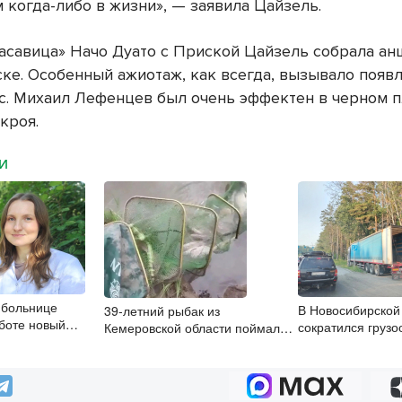
 когда-либо в жизни», — заявила Цайзель.
асавица» Начо Дуато с Приской Цайзель собрала ан
ке. Особенный ажиотаж, как всегда, вызывало появ
с. Михаил Лефенцев был очень эффектен в черном п
кроя.
МИ
 больнице
В Новосибирской 
39-летний рыбак из
аботе новый
сократился грузо
Кемеровской области поймал в
олог
автоперевозках
Оби краснокнижного осётра