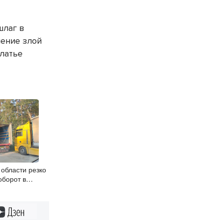
шлаг в
ление злой
латье
области резко
оборот в
Дзен