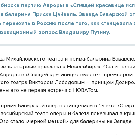
ибирске партию Авроры в «Спящей красавице ис
ая балерина Приска Цайзель. Звезда Баварской 
переехать в Россию после того, как станцевала 
овокационный вопрос Владимиру Путину.
да Михайловского театра и прима-балерина Баварск
зель впервые приехала в Новосибирск. Она исполн
Авроры в «Спящей красавице» вместе с премьером
ого театра Виктором Лебедевым – принцем Дезире.
ены это не первая встреча с НОВАТом.
 прима Баварской оперы станцевала в балете «Спарт
восибирский театр оперы и балета показывал в кр
Это стало «черной меткой» для балерины на Западе.