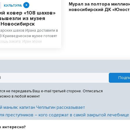
Мурал за полтора миллион
КУЛЬТУРА
новосибирский ДК «Юност
ий ковер «108 шахов»
вывезли из музея
в Новосибирск
арских шахов Ирана доставили в
В Краеведческом музее готовят
кошь заката: Иран эпохи
 фондов Государственного музея
ральным экспонатом выставки
ский ковер, сотканный для
ха династии – 11-летнего Султан
тся не передавать Ваш e-mail третьей стороне. Отписаться
 можно в любой момент
й маньяк: капитан Чеплыгин рассказывает
ля преступников – кого содержат в самой закрытой лечебнице
о интересно?