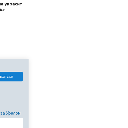
а украсит
ь»
 за Уралом