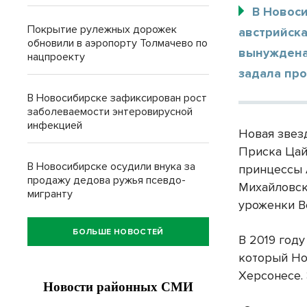
В Новос
Покрытие рулежных дорожек
австрийск
обновили в аэропорту Толмачево по
вынуждена 
нацпроекту
задала пр
В Новосибирске зафиксирован рост
заболеваемости энтеровирусной
инфекцией
Новая звез
Приска Цай
В Новосибирске осудили внука за
принцессы 
продажу дедова ружья псевдо-
Михайловск
мигранту
уроженки В
БОЛЬШЕ НОВОСТЕЙ
В 2019 году
который Но
Херсонесе. 