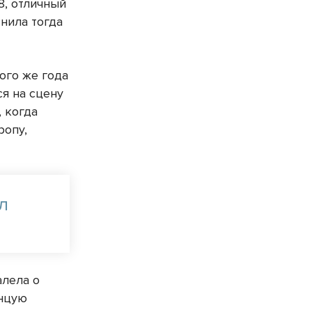
8, отличный
снила тогда
ого же года
ся на сцену
 когда
ропу,
л
алела о
анцую