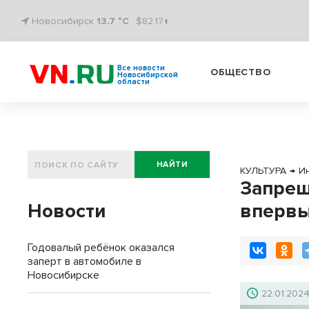
Новосибирск
13.7 °C
$82.17↑
Все новости
ОБЩЕСТВО
Новосибирской
области
НАЙТИ
КУЛЬТУРА
→
И
Запрещ
Новости
впервы
Годовалый ребёнок оказался
заперт в автомобиле в
Новосибирске
22.01.202