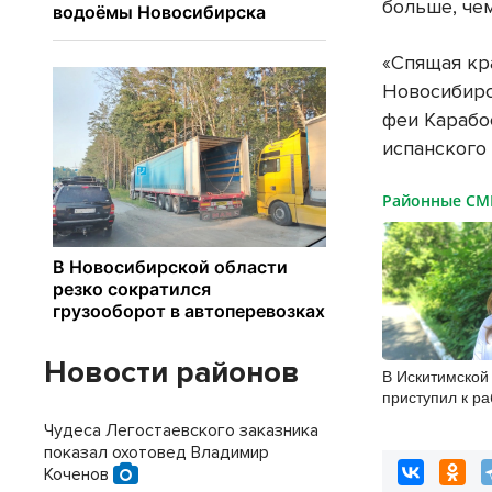
больше, чем
«Спящая кр
Новосибирс
феи Карабо
испанского 
Районные С
Новости районов
В Искитимской
приступил к р
врач-эндокрин
Чудеса Легостаевского заказника
показал охотовед Владимир
Коченов