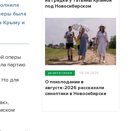
на грядке у Татьяны Купиной
полнила
под Новосибирском
оперы была
в Крыму и
ой оперы
ила партию
развлечения
05.08.2026
 Но для
О похолодании в
августе-2026 рассказали
синоптики в Новосибирске
ак»,
ымском