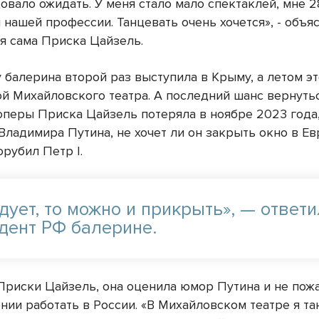
овало ожидать. У меня стало мало спектаклей, мне 2
 нашей профессии. Танцевать очень хочется», - объя
я сама Приска Цайзель.
 балерина второй раз выступила в Крыму, а летом эт
ой Михайловского театра. А последний шанс вернуть
оперы Приска Цайзель потеряла в ноябре 2023 года,
Владимира Путина, не хочет ли он закрыть окно в Ев
рубил Петр I.
дует, то можно и прикрыть», — ответи
дент РФ балерине.
Приски Цайзель, она оценила юмор Путина и не пож
нии работать в России. «В Михайловском театре я т