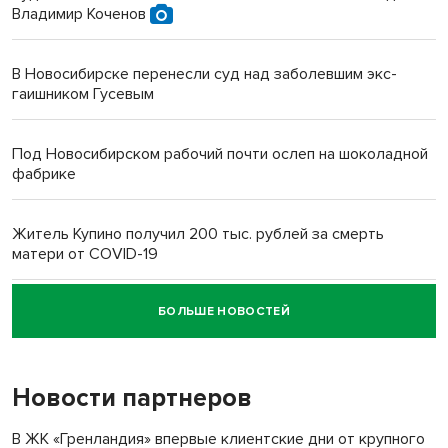
Владимир Коченов
В Новосибирске перенесли суд над заболевшим экс-
гаишником Гусевым
Под Новосибирском рабочий почти ослеп на шоколадной
фабрике
Житель Купино получил 200 тыс. рублей за смерть
матери от COVID-19
БОЛЬШЕ НОВОСТЕЙ
Новосибирский суд наказал водителя за смерть
пенсионерки на вокзале
Новости партнеров
«Мы живём на пастбище!»: в новосибирском селе лошади
терроризируют жителей
В ЖК «Гренландия» впервые клиентские дни от крупного