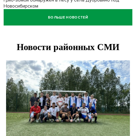
Гриб-зомби обнаружен в лесу у села Дубровино под
Новосибирском
БОЛЬШЕ НОВОСТЕЙ
ХК «Сибирь» подписал контракт с обладателем Кубка
Стэнли Евгением Кузнецовым
Отправил инвалида на СВО и получил его «посмертные»
выплаты адвокат из Черепаново
Андрей Травников поздравил новосибирцев с
юбилейным Днем строителя
Ученики новосибирского лицея победили в
Международной олимпиаде по ИИ