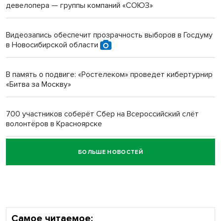
девелопера — группы компаний «СОЮЗ»
Инвалид получил условный срок за избиение врачей
протезом под Новосибирском
Видеозапись обеспечит прозрачность выборов в Госдуму
в Новосибирской области
Новосибирский преподаватель с женой вошли в топ-16
многодетных в России
В память о подвиге: «Ростелеком» проведет кибертурнир
«Битва за Москву»
Обновлённое отделение ВТБ открылось в Искитиме
700 участников соберёт Сбер на Всероссийский слёт
волонтёров в Красноярске
БОЛЬШЕ НОВОСТЕЙ
Честный выбор: видеонаблюдение обеспечит
объективность результатов ЕДГ в Новосибирской
области
Самое читаемое: