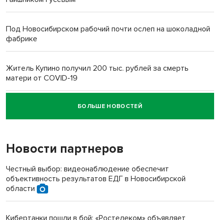
Под Новосибирском рабочий почти ослеп на шоколадной
фабрике
Житель Купино получил 200 тыс. рублей за смерть
матери от COVID-19
БОЛЬШЕ НОВОСТЕЙ
Новосибирский суд наказал водителя за смерть
пенсионерки на вокзале
Новости партнеров
«Мы живём на пастбище!»: в новосибирском селе лошади
терроризируют жителей
Честный выбор: видеонаблюдение обеспечит
объективность результатов ЕДГ в Новосибирской
Инвалид получил условный срок за избиение врачей
области
протезом под Новосибирском
Кибертанки пошли в бой: «Ростелеком» объявляет