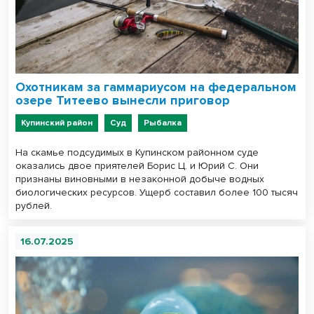
Охотникам за гаммариусом на федеральном
озере Титеево вынесли приговор
Купинский район
Суд
Рыбалка
На скамье подсудимых в Купинском районном суде
оказались двое приятелей Борис Ц. и Юрий С. Они
признаны виновными в незаконной добыче водных
биологических ресурсов. Ущерб составил более 100 тысяч
рублей.
16.07.2025