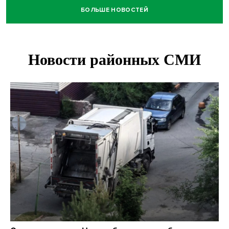
БОЛЬШЕ НОВОСТЕЙ
Андрей Травников поблагодарил новосибирских
строителей за вклад в развитие региона
Новосибирский метрополитен начал ремонт входа на
«Красном проспекте»
Полтонны киви для пациентов закупит больница в
Новосибирске
Ход королевы: осужденная из Новосибирска завоевала
бронзу чемпионата по шахматам