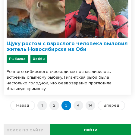
Щуку ростом с взрослого человека выловил
житель Новосибирска из Оби
Рыбалка
Хобби
Речного сибирского «крокодила» посчастливилось
встретить опытному рыбаку. Гигантская рыба была
настолько голодной, что безвозвратно проглотила
большую приманку.
Назад
1
2
3
4
14
Вперед
НАЙТИ