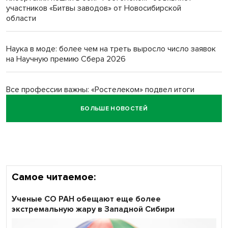
Новосибирский преподаватель с женой вошли в топ-16
участников «Битвы заводов» от Новосибирской
многодетных в России
области
Обновлённое отделение ВТБ открылось в Искитиме
Наука в моде: более чем на треть выросло число заявок
на Научную премию Сбера 2026
Все профессии важны: «Ростелеком» подвел итоги
всероссийского флешмоба #явлияю
БОЛЬШЕ НОВОСТЕЙ
Сибирские пенсионеры говорят «спасибо» интернету
Самое читаемое:
Ученые СО РАН обещают еще более
экстремальную жару в Западной Сибири